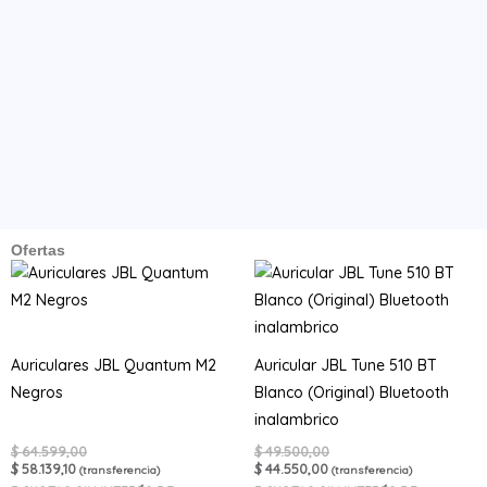
Ofertas
Auriculares JBL Quantum M2
Auricular JBL Tune 510 BT
Negros
Blanco (Original) Bluetooth
inalambrico
$
64.599,00
$
49.500,00
$
58.139,10
$
44.550,00
(transferencia)
(transferencia)