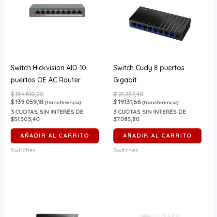
Switch Hickvision AIO 10
Switch Cudy 8 puertos
puertos OE AC Router
Gigabit
$
154.510,20
$
21.257,40
$
139.059,18
$
19.131,66
(transferencia)
(transferencia)
3
CUOTAS SIN INTERÉS DE
3
CUOTAS SIN INTERÉS DE
$51.503,40
$7.085,80
AÑADIR AL CARRITO
AÑADIR AL CARRITO
Switches
Switches