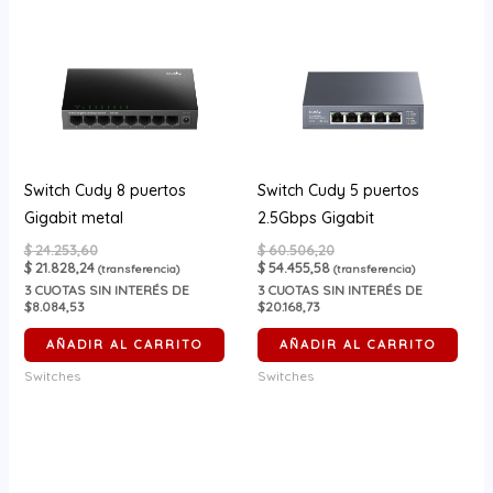
Switch Cudy 8 puertos
Switch Cudy 5 puertos
Gigabit metal
2.5Gbps Gigabit
$
24.253,60
$
60.506,20
$
21.828,24
$
54.455,58
(transferencia)
(transferencia)
3
CUOTAS SIN INTERÉS DE
3
CUOTAS SIN INTERÉS DE
$8.084,53
$20.168,73
AÑADIR AL CARRITO
AÑADIR AL CARRITO
Switches
Switches