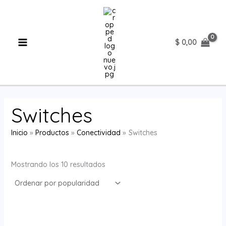
Ordenado
Ir
E
por
popularidad
al
s
contenido
t
$
0,00
a
d
o
Switches
Inicio
Productos
Conectividad
Switches
Mostrando los 10 resultados