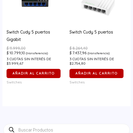
Switch Cudy 5 puertos
Switch Cudy 5 puertos
Gigabit
$
11.999,00
$
8.264,40
$
10.799,10
$
7.437,96
(transferencia)
(transferencia)
3
CUOTAS SIN INTERÉS DE
3
CUOTAS SIN INTERÉS DE
$3.999,67
$2.754,80
AÑADIR AL CARRITO
AÑADIR AL CARRITO
Switches
Switches
B
ú
s