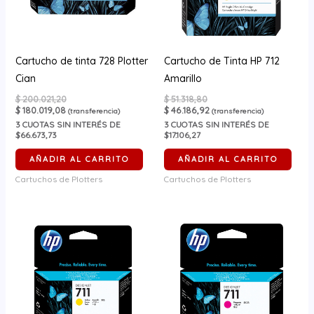
Cartucho de tinta 728 Plotter
Cartucho de Tinta HP 712
Cian
Amarillo
$
200.021,20
$
51.318,80
$
180.019,08
$
46.186,92
(transferencia)
(transferencia)
3
CUOTAS SIN INTERÉS DE
3
CUOTAS SIN INTERÉS DE
$66.673,73
$17.106,27
AÑADIR AL CARRITO
AÑADIR AL CARRITO
Cartuchos de Plotters
Cartuchos de Plotters