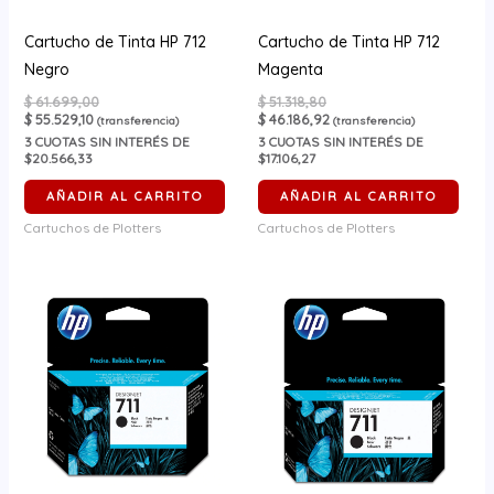
Cartucho de Tinta HP 712
Cartucho de Tinta HP 712
Negro
Magenta
$
61.699,00
$
51.318,80
$
55.529,10
$
46.186,92
(transferencia)
(transferencia)
3
CUOTAS SIN INTERÉS DE
3
CUOTAS SIN INTERÉS DE
$20.566,33
$17.106,27
AÑADIR AL CARRITO
AÑADIR AL CARRITO
Cartuchos de Plotters
Cartuchos de Plotters