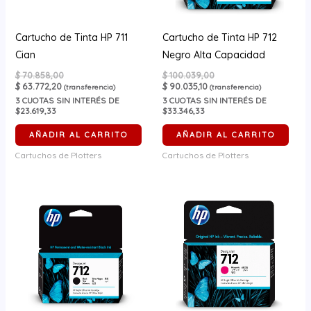
Cartucho de Tinta HP 711
Cartucho de Tinta HP 712
Cian
Negro Alta Capacidad
$
70.858,00
$
100.039,00
$
63.772,20
$
90.035,10
(transferencia)
(transferencia)
3
CUOTAS SIN INTERÉS DE
3
CUOTAS SIN INTERÉS DE
$23.619,33
$33.346,33
AÑADIR AL CARRITO
AÑADIR AL CARRITO
Cartuchos de Plotters
Cartuchos de Plotters