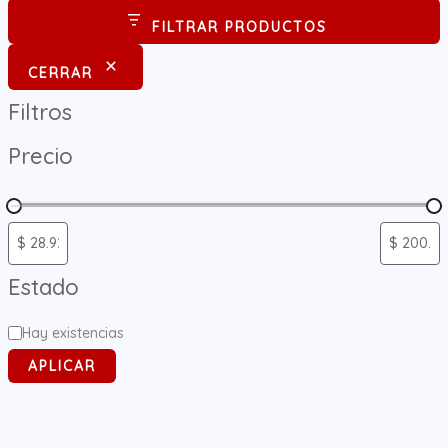
d
a
FILTRAR PRODUCTOS
d
e
p
r
CERRAR
o
d
Filtros
u
c
t
Precio
o
s
Estado
Hay existencias
APLICAR