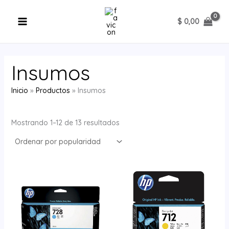
Ordenado
Ir
E
por
popularidad
al
s
$
0,00
contenido
t
a
d
Insumos
o
Inicio
Productos
Insumos
Mostrando 1–12 de 13 resultados