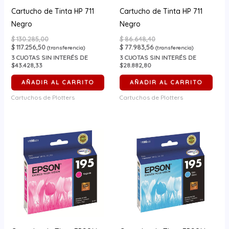
Cartucho de Tinta HP 711
Cartucho de Tinta HP 711
Negro
Negro
$
130.285,00
$
86.648,40
$
117.256,50
$
77.983,56
(transferencia)
(transferencia)
3
CUOTAS SIN INTERÉS DE
3
CUOTAS SIN INTERÉS DE
$43.428,33
$28.882,80
AÑADIR AL CARRITO
AÑADIR AL CARRITO
Cartuchos de Plotters
Cartuchos de Plotters