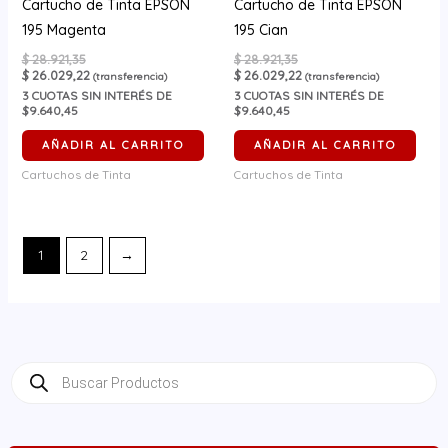
Cartucho de Tinta EPSON
Cartucho de Tinta EPSON
195 Magenta
195 Cian
$
28.921,35
$
28.921,35
$
26.029,22
$
26.029,22
(transferencia)
(transferencia)
3
CUOTAS SIN INTERÉS DE
3
CUOTAS SIN INTERÉS DE
$9.640,45
$9.640,45
AÑADIR AL CARRITO
AÑADIR AL CARRITO
Cartuchos de Tinta
Cartuchos de Tinta
1
2
→
B
ú
s
q
u
e