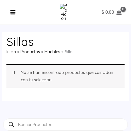
Ir
al
$
0,00
contenido
Sillas
Inicio
Productos
Muebles
Sillas
No se han encontrado productos que coincidan
con tu selección.
B
ú
s