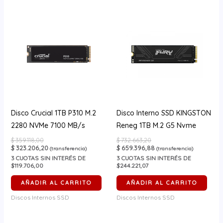
Disco Crucial 1TB P310 M.2
Disco Interno SSD KINGSTON
2280 NVMe 7100 MB/s
Reneg 1TB M.2 G5 Nvme
$
359.118,00
$
732.663,20
$
323.206,20
$
659.396,88
(transferencia)
(transferencia)
3
CUOTAS SIN INTERÉS DE
3
CUOTAS SIN INTERÉS DE
$119.706,00
$244.221,07
AÑADIR AL CARRITO
AÑADIR AL CARRITO
Discos Internos SSD
Discos Internos SSD