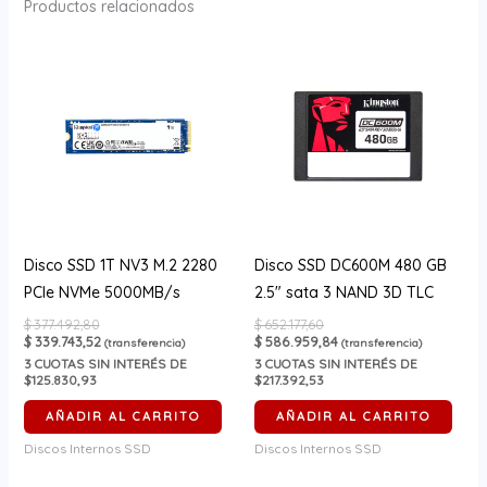
Productos relacionados
Disco SSD 1T NV3 M.2 2280
Disco SSD DC600M 480 GB
PCIe NVMe 5000MB/s
2.5″ sata 3 NAND 3D TLC
$
377.492,80
$
652.177,60
$
339.743,52
$
586.959,84
(transferencia)
(transferencia)
3
CUOTAS SIN INTERÉS DE
3
CUOTAS SIN INTERÉS DE
$125.830,93
$217.392,53
AÑADIR AL CARRITO
AÑADIR AL CARRITO
Discos Internos SSD
Discos Internos SSD