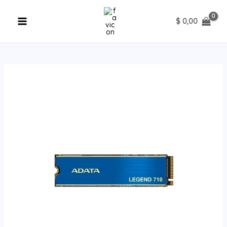
Ir
al
$
0,00
contenido