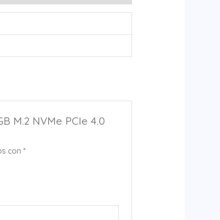
GB M.2 NVMe PCIe 4.0
os con
*