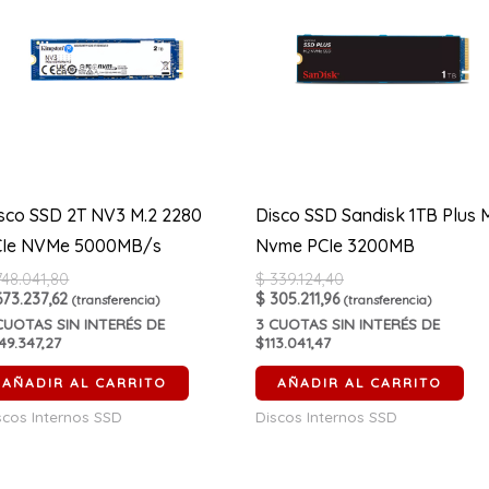
sco SSD 2T NV3 M.2 2280
Disco SSD Sandisk 1TB Plus 
CIe NVMe 5000MB/s
Nvme PCIe 3200MB
48.041,80
$
339.124,40
73.237,62
$
305.211,96
(transferencia)
(transferencia)
UOTAS SIN INTERÉS DE
3
CUOTAS SIN INTERÉS DE
49.347,27
$113.041,47
AÑADIR AL CARRITO
AÑADIR AL CARRITO
scos Internos SSD
Discos Internos SSD