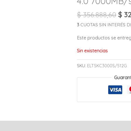
4.0 7000MB/
$
356.888,60
$
32
3
CUOTAS SIN INTERÉS DE 
Este productos se entr
Sin existencias
SKU:
ELTSKC3000S/512G
Guaran
s (0)