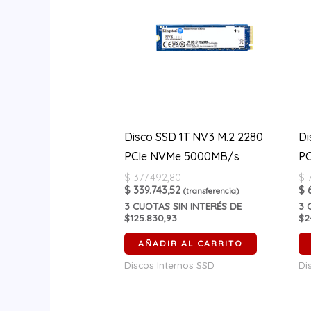
Disco SSD 1T NV3 M.2 2280
Di
PCIe NVMe 5000MB/s
P
$
377.492,80
$
7
$
339.743,52
$
6
(transferencia)
3
CUOTAS SIN INTERÉS DE
3
C
$125.830,93
$2
AÑADIR AL CARRITO
Discos Internos SSD
Di