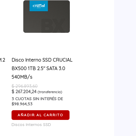
M.2
Disco Interno SSD CRUCIAL
BX500 1TB 2.5″ SATA 3.0
540MB/s
$
296.893,60
$
267.204,24
(transferencia)
3
CUOTAS SIN INTERÉS DE
$98.964,53
AÑADIR AL CARRITO
Discos Internos SSD