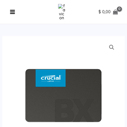
Ir
al
$
0,00
contenido