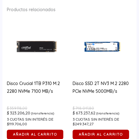
Productos relacionados
Disco Crucial 1TB P310 M.2
Disco SSD 2T NV3 M.2 2280
2280 NVMe 7100 MB/s
PCIe NVMe 5000MB/s
$
359.118,00
$
748.041,80
$
323.206,20
$
673.237,62
(transferencia)
(transferencia)
3
CUOTAS SIN INTERÉS DE
3
CUOTAS SIN INTERÉS DE
$119.706,00
$249.347,27
AÑADIR AL CARRITO
AÑADIR AL CARRITO