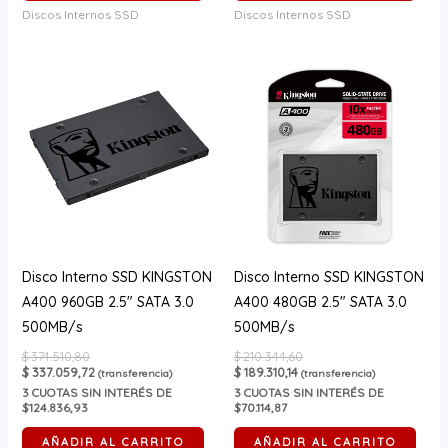
Discos Internos SSD
Discos Internos SSD
Disco Interno SSD KINGSTON
Disco Interno SSD KINGSTON
A400 960GB 2.5″ SATA 3.0
A400 480GB 2.5″ SATA 3.0
500MB/s
500MB/s
$
374.510,80
$
210.344,60
$
337.059,72
$
189.310,14
(transferencia)
(transferencia)
3
CUOTAS SIN INTERÉS DE
3
CUOTAS SIN INTERÉS DE
$124.836,93
$70.114,87
AÑADIR AL CARRITO
AÑADIR AL CARRITO