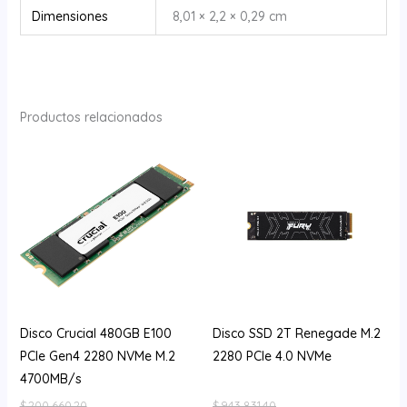
Dimensiones
8,01 × 2,2 × 0,29 cm
Productos relacionados
Disco Crucial 480GB E100
Disco SSD 2T Renegade M.2
PCIe Gen4 2280 NVMe M.2
2280 PCIe 4.0 NVMe
4700MB/s
$
200.660,20
$
943.831,40