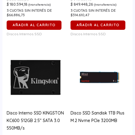
$
180.594,18
$
849.448,26
(transferencia)
(transferencia)
3
CUOTAS SIN INTERÉS DE
3
CUOTAS SIN INTERÉS DE
$66.886,73
$314.610,47
AÑADIR AL CARRITO
AÑADIR AL CARRITO
Discos Internos SSD
Discos Internos SSD
Disco Interno SSD KINGSTON
Disco SSD Sandisk 1TB Plus
KC600 512GB 2.5″ SATA 3.0
M.2 Nvme PCIe 3200MB
550MB/s