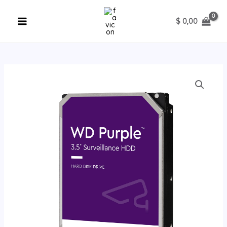
Ir
al
$
0,00
contenido