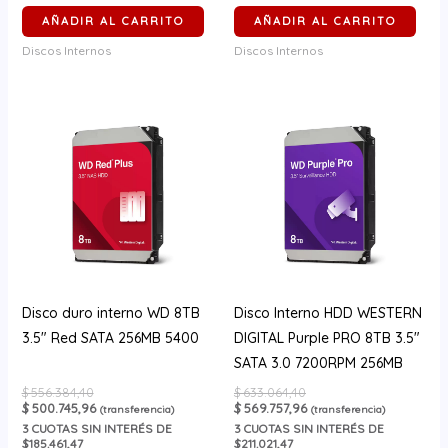
AÑADIR AL CARRITO
AÑADIR AL CARRITO
Discos Internos
Discos Internos
Disco duro interno WD 8TB
Disco Interno HDD WESTERN
3.5″ Red SATA 256MB 5400
DIGITAL Purple PRO 8TB 3.5″
SATA 3.0 7200RPM 256MB
$
556.384,40
$
633.064,40
$
500.745,96
$
569.757,96
(transferencia)
(transferencia)
3
CUOTAS SIN INTERÉS DE
3
CUOTAS SIN INTERÉS DE
$185.461,47
$211.021,47