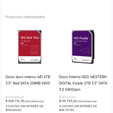
Productos relacionados
Disco duro interno WD 6TB
Disco Interno HDD WESTERN
3.5″ Red SATA 256MB 5400
DIGITAL Purple 2TB 3.5″ SATA
3.0 5400rpm
$
409.684,20
$
194.213,40
$
368.715,78
$
174.792,06
(transferencia)
(transferencia)
3
CUOTAS SIN INTERÉS DE
3
CUOTAS SIN INTERÉS DE
$136.561,40
$64.737,80