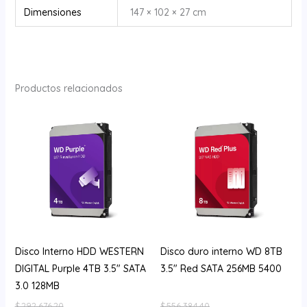
Dimensiones
147 × 102 × 27 cm
Productos relacionados
Disco Interno HDD WESTERN
Disco duro interno WD 8TB
DIGITAL Purple 4TB 3.5″ SATA
3.5″ Red SATA 256MB 5400
3.0 128MB
$
292.676,20
$
556.384,40