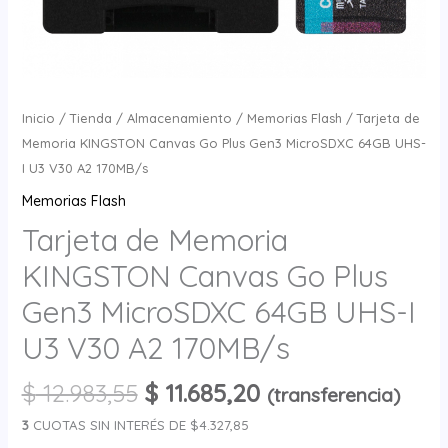
V30
A2
170MB/s
cantidad
Inicio
/
Tienda
/
Almacenamiento
/
Memorias Flash
/ Tarjeta de
Memoria KINGSTON Canvas Go Plus Gen3 MicroSDXC 64GB UHS-
I U3 V30 A2 170MB/s
Memorias Flash
Tarjeta de Memoria
KINGSTON Canvas Go Plus
Gen3 MicroSDXC 64GB UHS-I
U3 V30 A2 170MB/s
$
12.983,55
$
11.685,20
(transferencia)
3
CUOTAS SIN INTERÉS DE $4.327,85