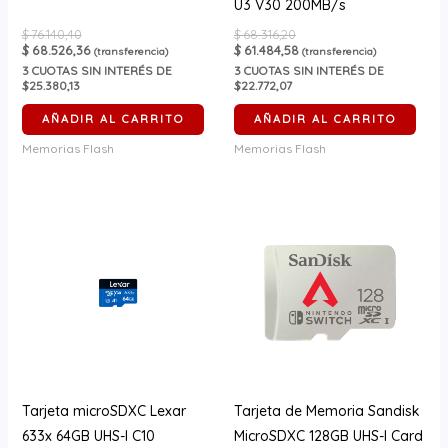
U3 V30 200MB/s
$
76.140,40
$
68.316,20
$
68.526,36
$
61.484,58
(transferencia)
(transferencia)
3
CUOTAS SIN INTERÉS DE
3
CUOTAS SIN INTERÉS DE
$25.380,13
$22.772,07
AÑADIR AL CARRITO
AÑADIR AL CARRITO
Memorias Flash
Memorias Flash
Tarjeta microSDXC Lexar
Tarjeta de Memoria Sandisk
633x 64GB UHS-I C10
MicroSDXC 128GB UHS-I Card