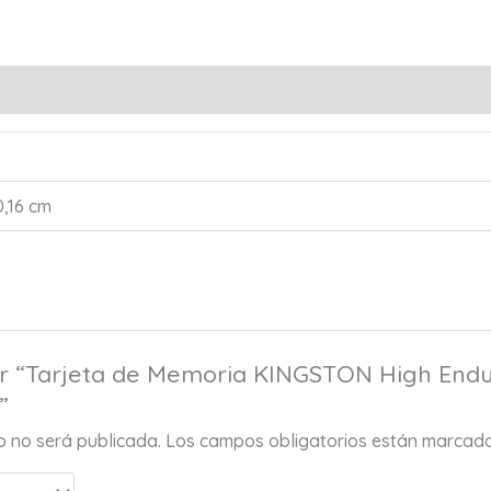
s (0)
0,16 cm
rar “Tarjeta de Memoria KINGSTON High En
”
co no será publicada.
Los campos obligatorios están marcad