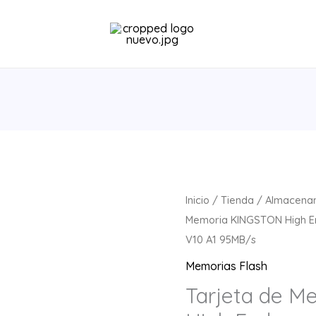
Tarjeta
Inicio
/
Tienda
/
Almacena
de
Memoria KINGSTON High E
Memoria
V10 A1 95MB/s
KINGSTON
Memorias Flash
High
Tarjeta de 
Endurance