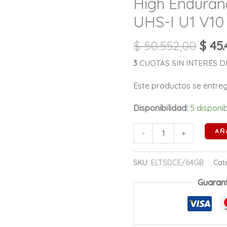
High Endura
MicroSDXC
64GB
UHS-I U1 V10
UHS-
$
50.552,00
$
45.
I
U1
3
CUOTAS SIN INTERÉS DE
V10
Este productos se entr
A1
95MB/s
Disponibilidad:
5 disponi
cantidad
AÑ
-
+
SKU:
ELTSDCE/64GB
Cat
Guaran