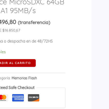
nce MicroSDXC 64GB
 A1 95MB/s
496,80
(transferencia)
 $16.850,67
ega o despacha en de 48/72HS
bles
ADIR AL CARRITO
egoría:
Memorias Flash
teed Safe Checkout