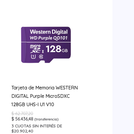
Tarjeta de Memoria WESTERN
DIGITAL Purple MicroSDXC
128GB UHS-I U1 V10
$
62.707,20
$
56.436,48
(transferencia)
3
CUOTAS SIN INTERÉS DE
$20.902,40