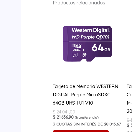
Productos relacionados
Tarjeta de Memoria WESTERN
Ta
DIGITAL Purple MicroSDXC
Ca
64GB UHS-I U1 V10
Mi
2
$
24.041,00
$
21.636,90
(transferencia)
$
3
3
CUOTAS SIN INTERÉS DE $8.013,67
$
3