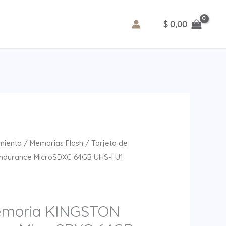
Endurance
MicroSDXC
$
0,00
64GB
UHS-
I
U1
V10
A1
95MB/s
cantidad
miento
/
Memorias Flash
/ Tarjeta de
ndurance MicroSDXC 64GB UHS-I U1
Memoria KINGSTON