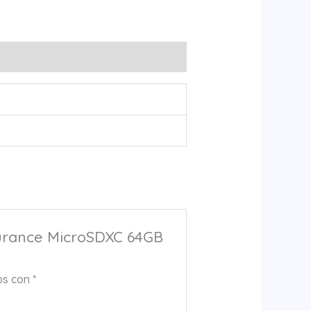
durance MicroSDXC 64GB
os con
*