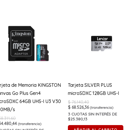
rjeta de Memoria KINGSTON
Tarjeta SILVER PLUS
nvas Go Plus Gen4
microSDXC 128GB UHS-I
croSDXC 64GB UHS-I U3 V30
$
76.140,40
$
68.526,36
(transferencia)
00MB/s
3
CUOTAS SIN INTERÉS DE
8.311,60
$25.380,13
4.480,44
(transferencia)
AÑADIR AL CARRITO