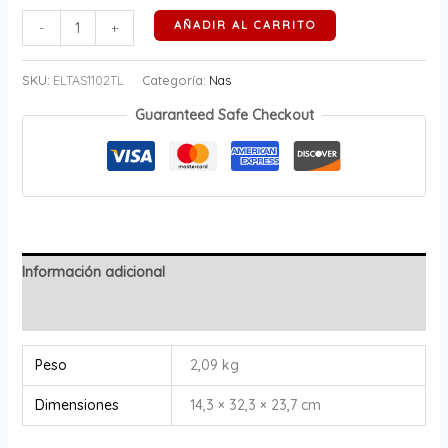
AÑADIR AL CARRITO
-
+
SKU:
ELTAS1102TL
Categoría:
Nas
Guaranteed Safe Checkout
Información adicional
Valoraciones (0)
Peso
2,09 kg
Dimensiones
14,3 × 32,3 × 23,7 cm