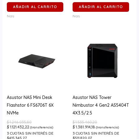
AÑADIR AL CARRITO
AÑADIR AL CARRITO
Nas
Nas
Asustor NAS Mini Desk
Asustor NAS Tower
Flashstor 6 FS6706T 6X
Nimbustor 4 Gen2 AS5404T
NVMe
4X3.5/2.5
$
1.246.035,80
$
1.535.460,20
$
1.121.432,22
$
1.381.914,18
(transferencia)
(transferencia)
3
CUOTAS SIN INTERÉS DE
3
CUOTAS SIN INTERÉS DE
$415.345,27
$511.820,07