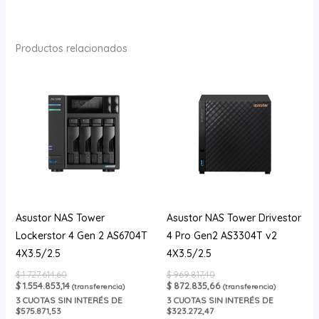
Productos relacionados
Asustor NAS Tower
Asustor NAS Tower Drivestor
Lockerstor 4 Gen 2 AS6704T
4 Pro Gen2 AS3304T v2
4X3.5/2.5
4X3.5/2.5
$
1.727.614,60
$
969.817,40
$
1.554.853,14
$
872.835,66
(transferencia)
(transferencia)
3
CUOTAS SIN INTERÉS DE
3
CUOTAS SIN INTERÉS DE
$575.871,53
$323.272,47