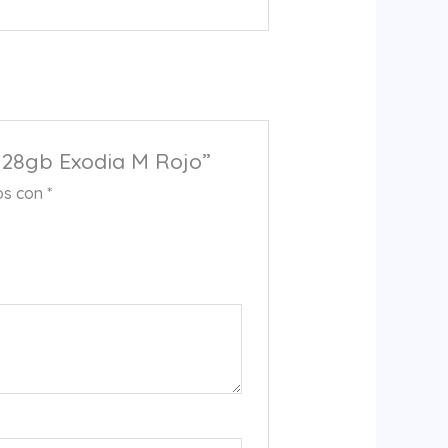
 128gb Exodia M Rojo”
os con
*