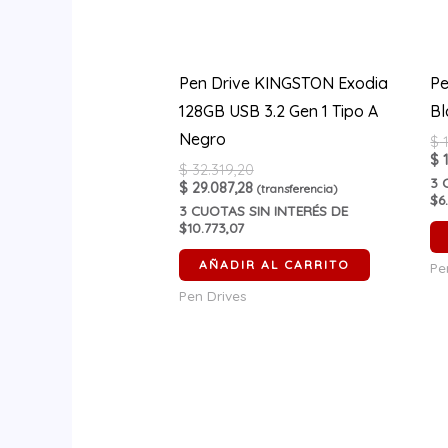
Pen Drive KINGSTON Exodia
Pe
128GB USB 3.2 Gen 1 Tipo A
Bl
Negro
$
1
$
1
$
32.319,20
3
C
$
29.087,28
(transferencia)
$6
3
CUOTAS SIN INTERÉS DE
$10.773,07
AÑADIR AL CARRITO
Pe
Pen Drives