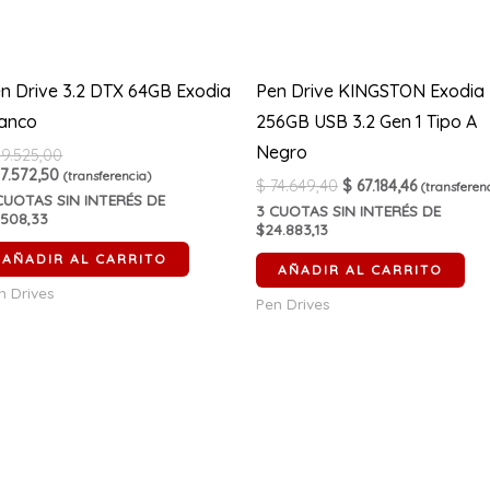
n Drive 3.2 DTX 64GB Exodia
Pen Drive KINGSTON Exodia
anco
256GB USB 3.2 Gen 1 Tipo A
Negro
9.525,00
7.572,50
(transferencia)
$
74.649,40
$
67.184,46
(transferen
UOTAS SIN INTERÉS DE
3
CUOTAS SIN INTERÉS DE
.508,33
$24.883,13
AÑADIR AL CARRITO
AÑADIR AL CARRITO
n Drives
Pen Drives