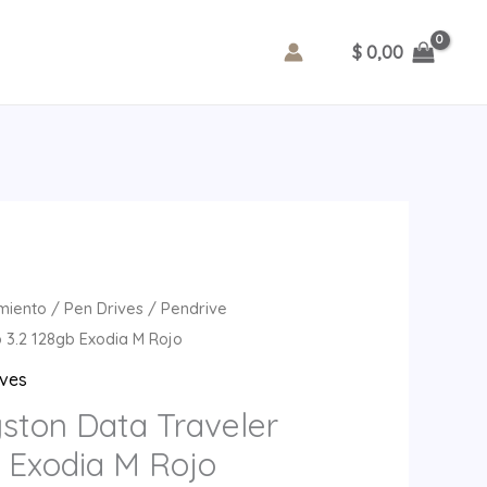
$
0,00
miento
/
Pen Drives
/ Pendrive
 3.2 128gb Exodia M Rojo
ives
gston Data Traveler
b Exodia M Rojo