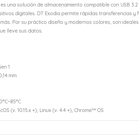
es una solución de almacenamiento compatible con USB 3.2 G
tivos digitales. DT Exodia permite rápidas transferencias y 
s. Por su práctico diseño y modernos colores, son ideales pa
ue lleve sus datos.
Gen 1
0,14 mm
20°C~85°C
S (v. 10.15.x +), Linux (v. 4.4 +), Chrome™ OS