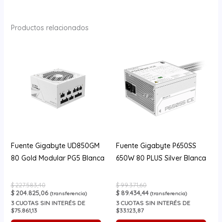
Productos relacionados
Fuente Gigabyte UD850GM
Fuente Gigabyte P650SS
80 Gold Modular PG5 Blanca
650W 80 PLUS Silver Blanca
$
227.583,40
$
99.371,60
$
204.825,06
$
89.434,44
(transferencia)
(transferencia)
3
CUOTAS SIN INTERÉS DE
3
CUOTAS SIN INTERÉS DE
$75.861,13
$33.123,87