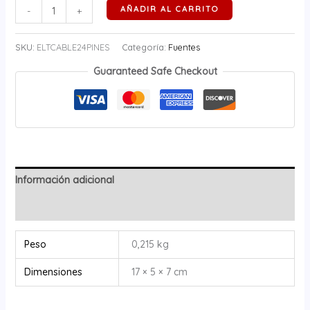
AÑADIR AL CARRITO
-
+
SKU:
ELTCABLE24PINES
Categoría:
Fuentes
Guaranteed Safe Checkout
Información adicional
Valoraciones (0)
Peso
0,215 kg
Dimensiones
17 × 5 × 7 cm