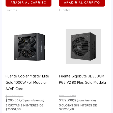
AÑADIR AL CARRITO
AÑADIR AL CARRITO
Fuentes
Fuentes
Fuente Cooler Master Elite
Fuente Gigabyte UD850GM
Gold 1000W Full Modular
PG5 V2 80 Plus Gold Modula
A/AR Cord
$
227.853,00
$
213.766,80
$
205.067,70
$
192.390,12
(transferencia)
(transferencia)
3
CUOTAS SIN INTERÉS DE
3
CUOTAS SIN INTERÉS DE
$75.951,00
$71.255,60