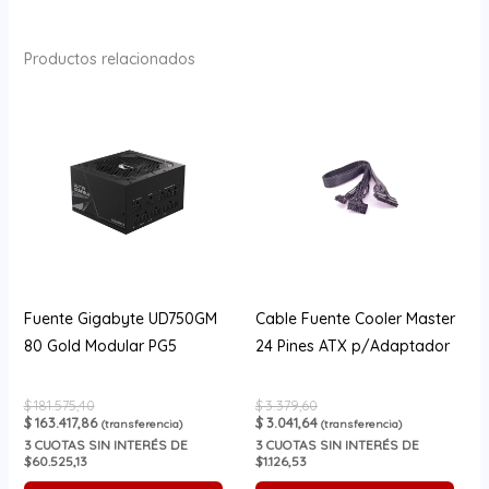
Productos relacionados
Fuente Gigabyte UD750GM
Cable Fuente Cooler Master
80 Gold Modular PG5
24 Pines ATX p/Adaptador
$
181.575,40
$
3.379,60
$
163.417,86
$
3.041,64
(transferencia)
(transferencia)
3
CUOTAS SIN INTERÉS DE
3
CUOTAS SIN INTERÉS DE
$60.525,13
$1.126,53