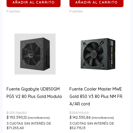
AÑADIR AL CARRITO
AÑADIR AL CARRITO
Fuentes
Fuentes
Fuente Gigabyte UD850GM
Fuente Cooler Master MWE
PG5 V2 80 Plus Gold Modula
Gold 850 V3 80 Plus NM FR
A/AR cord
$
213.766,80
$
158.145,40
$
192.390,12
$
142.330,86
(transferencia)
(transferencia)
3
CUOTAS SIN INTERÉS DE
3
CUOTAS SIN INTERÉS DE
$71.255,60
$52.715,13