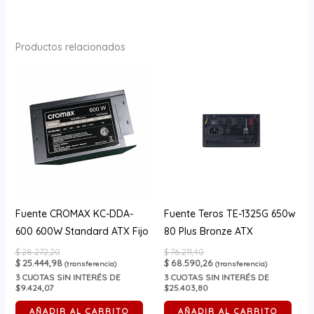
Productos relacionados
Fuente CROMAX KC-DDA-
Fuente Teros TE-1325G 650w
600 600W Standard ATX Fijo
80 Plus Bronze ATX
$
28.272,20
$
76.211,40
$
25.444,98
$
68.590,26
(transferencia)
(transferencia)
3
CUOTAS SIN INTERÉS DE
3
CUOTAS SIN INTERÉS DE
$9.424,07
$25.403,80
AÑADIR AL CARRITO
AÑADIR AL CARRITO