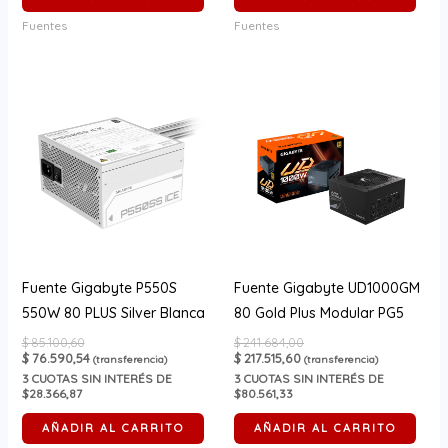
Fuentes
Fuentes
Fuente Gigabyte P550S
Fuente Gigabyte UD1000GM
550W 80 PLUS Silver Blanca
80 Gold Plus Modular PG5
$
85.100,60
$
241.684,00
$
76.590,54
$
217.515,60
(transferencia)
(transferencia)
3
CUOTAS SIN INTERÉS DE
3
CUOTAS SIN INTERÉS DE
$28.366,87
$80.561,33
AÑADIR AL CARRITO
AÑADIR AL CARRITO