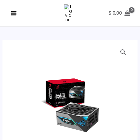
Ir
al
$
0,00
contenido