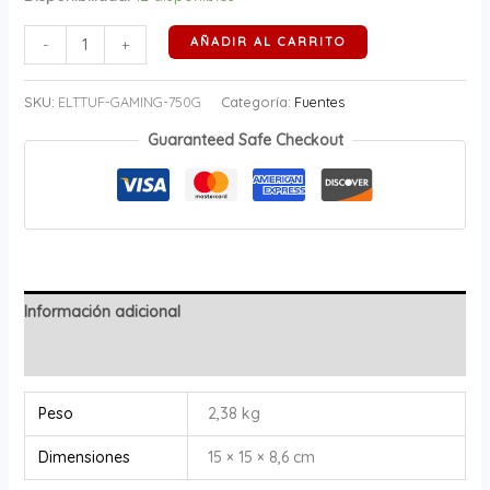
AÑADIR AL CARRITO
-
+
SKU:
ELTTUF-GAMING-750G
Categoría:
Fuentes
Guaranteed Safe Checkout
Información adicional
Valoraciones (0)
Peso
2,38 kg
Dimensiones
15 × 15 × 8,6 cm