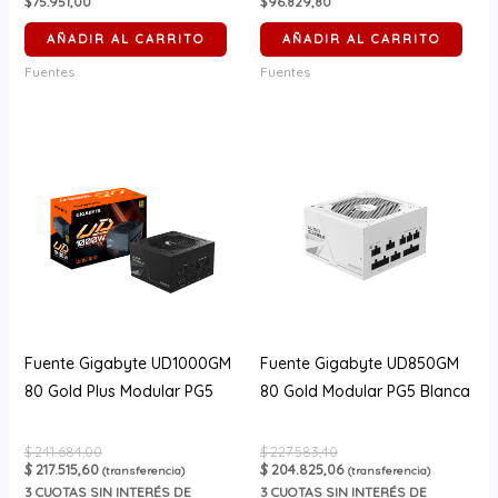
$75.951,00
$96.829,80
AÑADIR AL CARRITO
AÑADIR AL CARRITO
Fuentes
Fuentes
Fuente Gigabyte UD1000GM
Fuente Gigabyte UD850GM
80 Gold Plus Modular PG5
80 Gold Modular PG5 Blanca
$
241.684,00
$
227.583,40
$
217.515,60
$
204.825,06
(transferencia)
(transferencia)
3
CUOTAS SIN INTERÉS DE
3
CUOTAS SIN INTERÉS DE