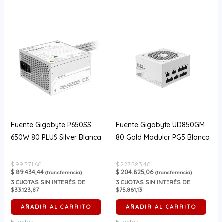
Fuente Gigabyte P650SS
Fuente Gigabyte UD850GM
650W 80 PLUS Silver Blanca
80 Gold Modular PG5 Blanca
$
99.371,60
$
227.583,40
$
89.434,44
$
204.825,06
(transferencia)
(transferencia)
3
CUOTAS SIN INTERÉS DE
3
CUOTAS SIN INTERÉS DE
$33.123,87
$75.861,13
AÑADIR AL CARRITO
AÑADIR AL CARRITO
Fuentes
Fuentes