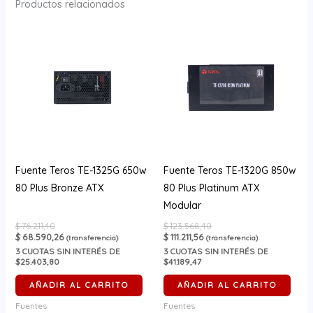
Productos relacionados
Fuente Teros TE-1325G 650w
Fuente Teros TE-1320G 850w
80 Plus Bronze ATX
80 Plus Platinum ATX
Modular
$
76.211,40
$
123.568,40
$
68.590,26
$
111.211,56
(transferencia)
(transferencia)
3
CUOTAS SIN INTERÉS DE
3
CUOTAS SIN INTERÉS DE
$25.403,80
$41.189,47
AÑADIR AL CARRITO
AÑADIR AL CARRITO
Fuentes
Fuentes