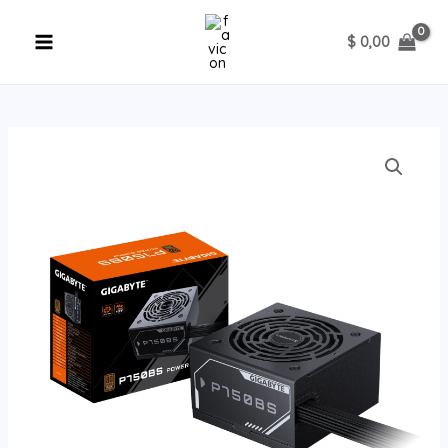
Ir
al
$
0,00
contenido