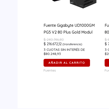
Fuente Gigabyte UD1000GM
Fu
PG5 V2 80 Plus Gold Modul
80
$
240.746,80
$
8
$
216.672,12
$
7
(transferencia)
3
CUOTAS SIN INTERÉS DE
3
C
$80.248,93
$2
AÑADIR AL CARRITO
Fuentes
Fu