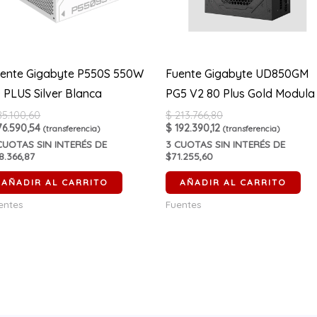
ente Gigabyte P550S 550W
Fuente Gigabyte UD850GM
 PLUS Silver Blanca
PG5 V2 80 Plus Gold Modula
5.100,60
$
213.766,80
6.590,54
$
192.390,12
(transferencia)
(transferencia)
UOTAS SIN INTERÉS DE
3
CUOTAS SIN INTERÉS DE
8.366,87
$71.255,60
AÑADIR AL CARRITO
AÑADIR AL CARRITO
entes
Fuentes