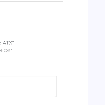
e ATX”
os con
*