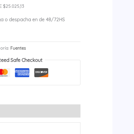
 $25.025,13
ega o despacha en de 48/72HS
oría:
Fuentes
teed Safe Checkout