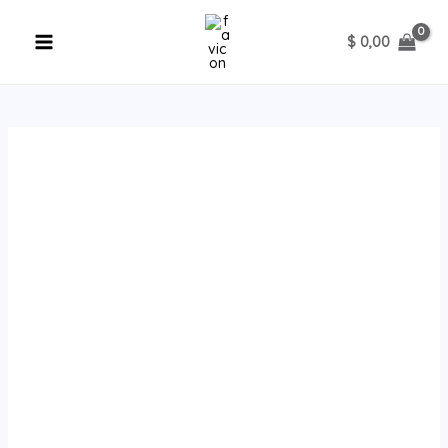
Ir
al
$
0,00
contenido