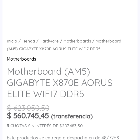
Inicio
/
Tienda
/
Hardware
/
Motherboards
/ Motherboard
(AM5) GIGABYTE X870E AORUS ELITE WIFI7 DDR5
Motherboards
Motherboard (AM5)
GIGABYTE X870E AORUS
ELITE WIFI7 DDR5
$
623.050,50
$
560.745,45
(transferencia)
3
CUOTAS SIN INTERÉS DE $207.683,50
Este productos se entrega o despacha en de 48/72HS