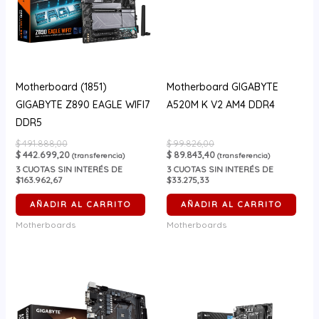
Motherboard (1851)
Motherboard GIGABYTE
GIGABYTE Z890 EAGLE WIFI7
A520M K V2 AM4 DDR4
DDR5
$
491.888,00
$
99.826,00
$
442.699,20
$
89.843,40
(transferencia)
(transferencia)
3
CUOTAS SIN INTERÉS DE
3
CUOTAS SIN INTERÉS DE
$163.962,67
$33.275,33
AÑADIR AL CARRITO
AÑADIR AL CARRITO
Motherboards
Motherboards