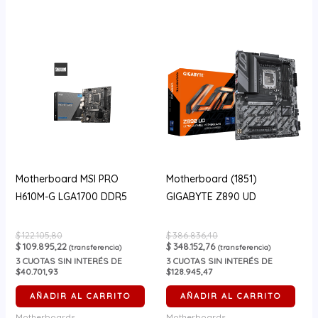
Motherboard MSI PRO
Motherboard (1851)
H610M-G LGA1700 DDR5
GIGABYTE Z890 UD
$
122.105,80
$
386.836,40
$
109.895,22
$
348.152,76
(transferencia)
(transferencia)
3
CUOTAS SIN INTERÉS DE
3
CUOTAS SIN INTERÉS DE
$40.701,93
$128.945,47
AÑADIR AL CARRITO
AÑADIR AL CARRITO
Motherboards
Motherboards