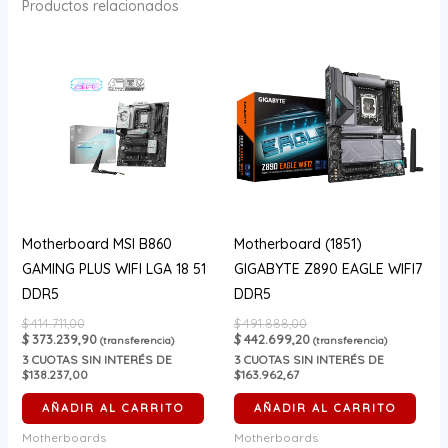
Productos relacionados
Motherboard MSI B860
Motherboard (1851)
GAMING PLUS WIFI LGA 18 51
GIGABYTE Z890 EAGLE WIFI7
DDR5
DDR5
$
414.711,00
$
491.888,00
$
373.239,90
$
442.699,20
(transferencia)
(transferencia)
3
CUOTAS SIN INTERÉS DE
3
CUOTAS SIN INTERÉS DE
$138.237,00
$163.962,67
AÑADIR AL CARRITO
AÑADIR AL CARRITO
Motherboards
Motherboards