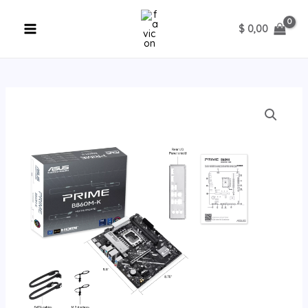
Ir
al
$
0,00
contenido