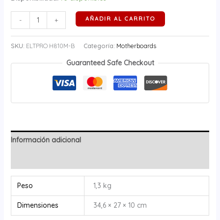
AÑADIR AL CARRITO
-
+
SKU:
ELTPRO H810M-B
Categoría:
Motherboards
Guaranteed Safe Checkout
Información adicional
Valoraciones (0)
Peso
1,3 kg
Dimensiones
34,6 × 27 × 10 cm