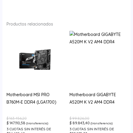
Productos relacionados
Motherboard MSI PRO
Motherboard GIGABYTE
B760M-E DDR4 (LGA1700)
A520M K V2 AM4 DDR4
$
163.456,20
$
99.826,00
$
147.110,58
$
89.843,40
(transferencia)
(transferencia)
3
CUOTAS SIN INTERÉS DE
3
CUOTAS SIN INTERÉS DE