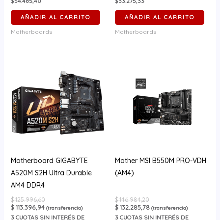
$54.485,40
$33.275,33
AÑADIR AL CARRITO
AÑADIR AL CARRITO
Motherboards
Motherboards
Motherboard GIGABYTE
Mother MSI B550M PRO-VDH
A520M S2H Ultra Durable
(AM4)
AM4 DDR4
$
125.996,60
$
146.984,20
$
113.396,94
$
132.285,78
(transferencia)
(transferencia)
3
CUOTAS SIN INTERÉS DE
3
CUOTAS SIN INTERÉS DE