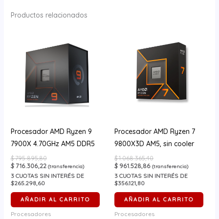
Productos relacionados
Procesador AMD Ryzen 9
Procesador AMD Ryzen 7
7900X 4.70GHz AM5 DDR5
9800X3D AM5, sin cooler
$
795.895,80
$
1.068.365,40
$
716.306,22
$
961.528,86
(transferencia)
(transferencia)
3
CUOTAS SIN INTERÉS DE
3
CUOTAS SIN INTERÉS DE
$265.298,60
$356.121,80
AÑADIR AL CARRITO
AÑADIR AL CARRITO
Procesadores
Procesadores