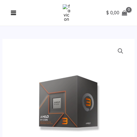
Ir
al
$
0,00
contenido