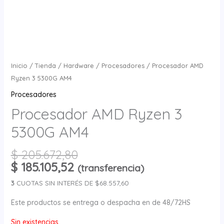
Inicio
/
Tienda
/
Hardware
/
Procesadores
/ Procesador AMD
Ryzen 3 5300G AM4
Procesadores
Procesador AMD Ryzen 3
5300G AM4
$
205.672,80
$
185.105,52
(transferencia)
3
CUOTAS SIN INTERÉS DE $68.557,60
Este productos se entrega o despacha en de 48/72HS
Sin existencias