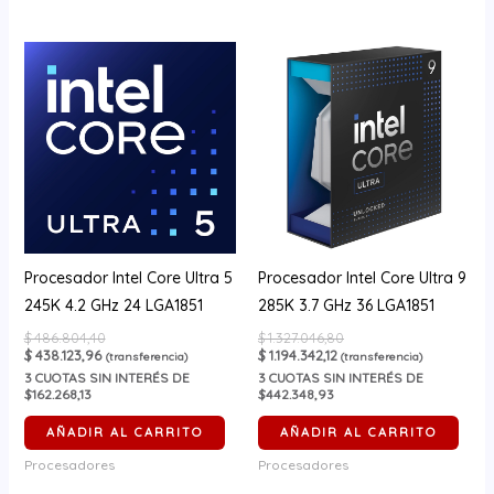
Procesador Intel Core Ultra 5
Procesador Intel Core Ultra 9
245K 4.2 GHz 24 LGA1851
285K 3.7 GHz 36 LGA1851
$
486.804,40
$
1.327.046,80
$
438.123,96
$
1.194.342,12
(transferencia)
(transferencia)
3
CUOTAS SIN INTERÉS DE
3
CUOTAS SIN INTERÉS DE
$162.268,13
$442.348,93
AÑADIR AL CARRITO
AÑADIR AL CARRITO
Procesadores
Procesadores