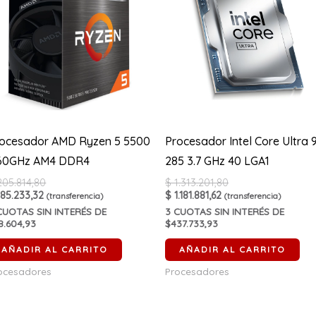
ocesador AMD Ryzen 5 5500
Procesador Intel Core Ultra 
.60GHz AM4 DDR4
285 3.7 GHz 40 LGA1
05.814,80
$
1.313.201,80
85.233,32
$
1.181.881,62
(transferencia)
(transferencia)
UOTAS SIN INTERÉS DE
3
CUOTAS SIN INTERÉS DE
8.604,93
$437.733,93
AÑADIR AL CARRITO
AÑADIR AL CARRITO
ocesadores
Procesadores