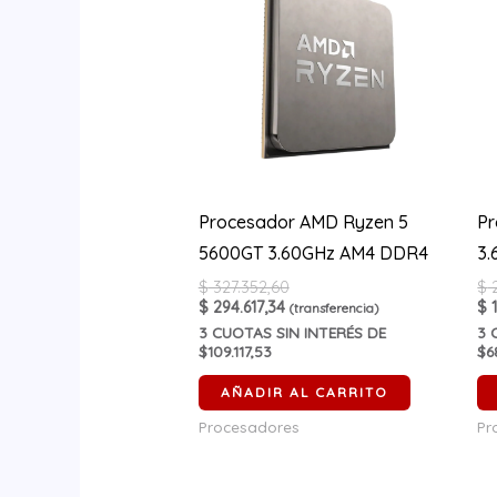
Procesador AMD Ryzen 5
Pr
5600GT 3.60GHz AM4 DDR4
3
$
327.352,60
$
2
$
294.617,34
$
1
(transferencia)
3
CUOTAS SIN INTERÉS DE
3
C
$109.117,53
$6
AÑADIR AL CARRITO
Procesadores
Pr