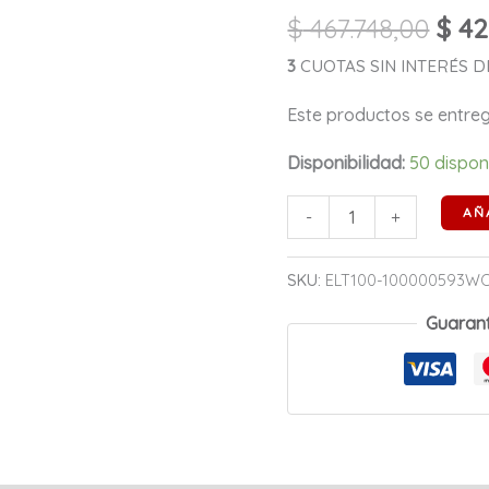
AM5
$
467.748,00
$
42
DDR5
cantidad
3
CUOTAS SIN INTERÉS DE
Este productos se entr
Disponibilidad:
50 dispon
AÑ
-
+
SKU:
ELT100-100000593W
Guaran