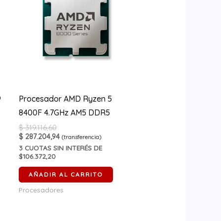
9
Procesador AMD Ryzen 5
8400F 4.7GHz AM5 DDR5
$
319.116,60
$
287.204,94
(transferencia)
3
CUOTAS SIN INTERÉS DE
$106.372,20
AÑADIR AL CARRITO
Procesadores