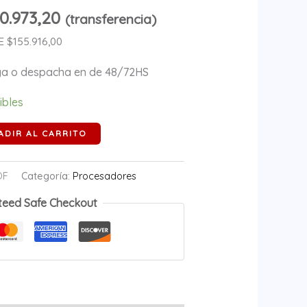
0.973,20
(transferencia)
 $155.916,00
ega o despacha en de 48/72HS
ibles
ADIR AL CARRITO
OF
Categoría:
Procesadores
teed Safe Checkout