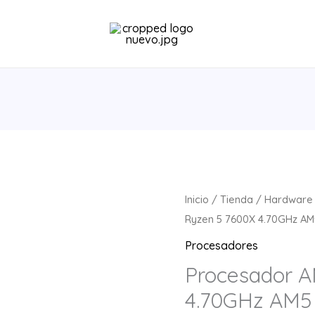
Procesador
Inicio
/
Tienda
/
Hardware
AMD
Ryzen 5 7600X 4.70GHz A
Ryzen
Procesadores
5
Procesador 
7600X
4.70GHz AM5
4.70GHz