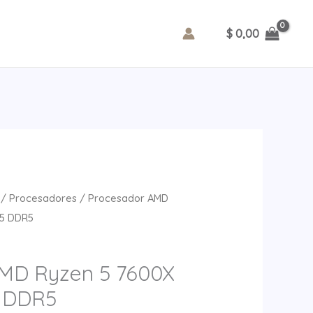
5
7600X
$
0,00
4.70GHz
AM5
DDR5
cantidad
/
Procesadores
/ Procesador AMD
M5 DDR5
AMD Ryzen 5 7600X
 DDR5