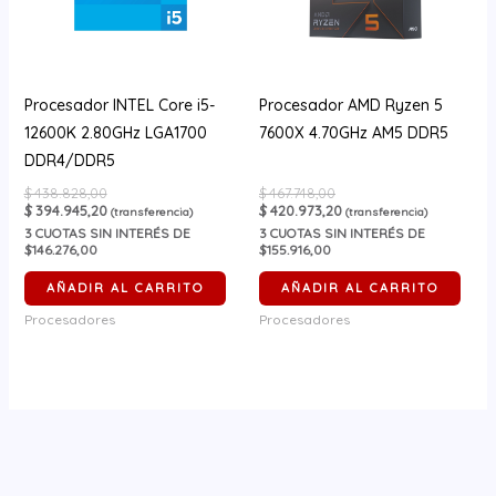
Procesador INTEL Core i5-
Procesador AMD Ryzen 5
12600K 2.80GHz LGA1700
7600X 4.70GHz AM5 DDR5
DDR4/DDR5
$
438.828,00
$
467.748,00
$
394.945,20
$
420.973,20
(transferencia)
(transferencia)
3
CUOTAS SIN INTERÉS DE
3
CUOTAS SIN INTERÉS DE
$146.276,00
$155.916,00
AÑADIR AL CARRITO
AÑADIR AL CARRITO
Procesadores
Procesadores