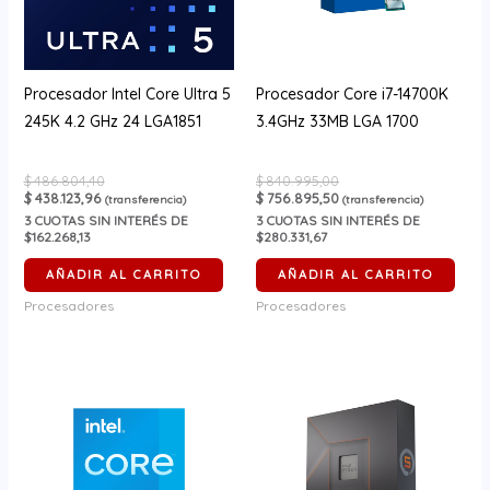
Procesador Intel Core Ultra 5
Procesador Core i7-14700K
245K 4.2 GHz 24 LGA1851
3.4GHz 33MB LGA 1700
$
486.804,40
$
840.995,00
$
438.123,96
$
756.895,50
(transferencia)
(transferencia)
3
CUOTAS SIN INTERÉS DE
3
CUOTAS SIN INTERÉS DE
$162.268,13
$280.331,67
AÑADIR AL CARRITO
AÑADIR AL CARRITO
Procesadores
Procesadores