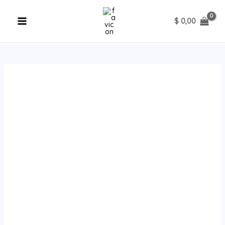
Ir
al
$
0,00
contenido