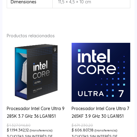
Dimensiones
11,5 × 4,5 × 10 cm
Productos relacionados
Procesador Intel Core Ultra 9
Procesador Intel Core Ultra 7
285K 3.7 GHz 36 LGA1851
265KF 3.9 GHz 30 LGA1851
$
1.327.046,80
$
674.230,20
$
1.194.342,12
$
606.807,18
(transferencia)
(transferencia)
3
CUOTAS SIN INTERÉS DE
3
CUOTAS SIN INTERÉS DE