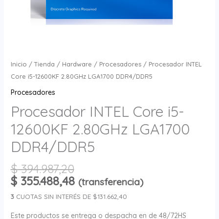
Inicio
/
Tienda
/
Hardware
/
Procesadores
/ Procesador INTEL
Core i5-12600KF 2.80GHz LGA1700 DDR4/DDR5
Procesadores
Procesador INTEL Core i5-
12600KF 2.80GHz LGA1700
DDR4/DDR5
$
394.987,20
$
355.488,48
(transferencia)
3
CUOTAS SIN INTERÉS DE $131.662,40
Este productos se entrega o despacha en de 48/72HS