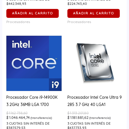
$442.348,93
$224.743,40
AÑADIR AL CARRITO
AÑADIR AL CARRITO
Procesadores
Procesadores
Procesador Core i9-14900K
Procesador Intel Core Ultra 9
3.2GHz 36MB LGA 1700
285 3.7 GHz 40 LGA1
$
1.162.738,60
$
1.313.201,80
$
1.046.464,74
$
1.181.881,62
(transferencia)
(transferencia)
3
CUOTAS SIN INTERÉS DE
3
CUOTAS SIN INTERÉS DE
$387.579,53
$437.733,93