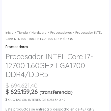
Inicio
/
Tienda
/
Hardware
/
Procesadores
/ Procesador INTEL
Core i7-12700 1.60GHz LGA1700 DDR4/DDR5
Procesadores
Procesador INTEL Core i7-
12700 1.60GHz LGA1700
DDR4/DDR5
$
694.621,40
$
625.159,26
(transferencia)
3
CUOTAS SIN INTERÉS DE $231.540,47
Este productos se entrega o despacha en de 48/72HS