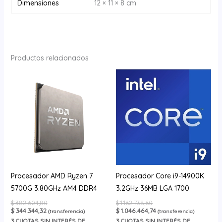
Dimensiones
12 × 11 × 8 cm
Productos relacionados
Procesador AMD Ryzen 7
Procesador Core i9-14900K
5700G 3.80GHz AM4 DDR4
3.2GHz 36MB LGA 1700
$
382.604,80
$
1.162.738,60
$
344.344,32
$
1.046.464,74
(transferencia)
(transferencia)
3
CUOTAS SIN INTERÉS DE
3
CUOTAS SIN INTERÉS DE