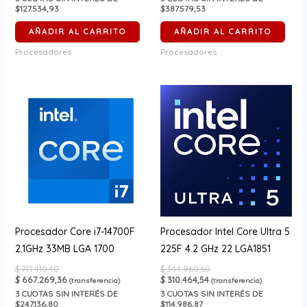
$127.534,93
$387.579,53
AÑADIR AL CARRITO
AÑADIR AL CARRITO
Procesadores
Procesadores
Procesador Core i7-14700F
Procesador Intel Core Ultra 5
2.1GHz 33MB LGA 1700
225F 4.2 GHz 22 LGA1851
$
741.410,40
$
344.960,60
$
667.269,36
$
310.464,54
(transferencia)
(transferencia)
3
CUOTAS SIN INTERÉS DE
3
CUOTAS SIN INTERÉS DE
$247.136,80
$114.986,87