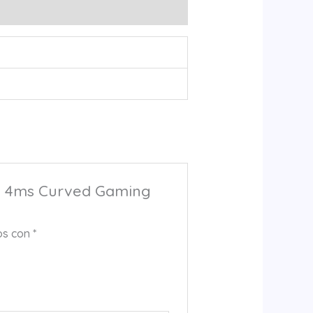
Hz 4ms Curved Gaming
os con
*