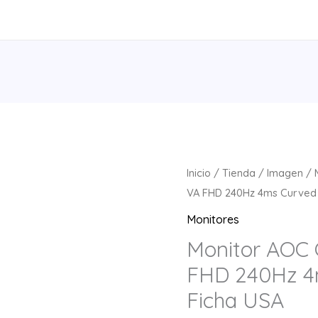
Monitor
Inicio
/
Tienda
/
Imagen
/
AOC
VA FHD 240Hz 4ms Curved
C32G2ZE
Monitores
31,5"
Monitor AOC 
VA
FHD 240Hz 4
FHD
240Hz
Ficha USA
4ms