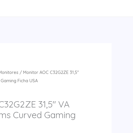
Monitores
/ Monitor AOC C32G2ZE 31,5″
 Gaming Ficha USA
C32G2ZE 31,5″ VA
ms Curved Gaming