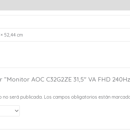
s (0)
 × 52,44 cm
rar “Monitor AOC C32G2ZE 31,5″ VA FHD 240
co no será publicada.
Los campos obligatorios están marcad