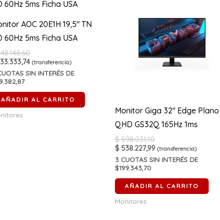
nitor AOC 20E1H 19,5″ TN
 60Hz 5ms Ficha USA
48.148,60
33.333,74
(transferencia)
UOTAS SIN INTERÉS DE
9.382,87
AÑADIR AL CARRITO
Monitor Giga 32″ Edge Plano
nitores
QHD GS32Q 165Hz 1ms
$
598.031,10
$
538.227,99
(transferencia)
3
CUOTAS SIN INTERÉS DE
$199.343,70
AÑADIR AL CARRITO
Monitores