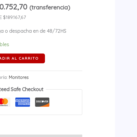
0.752,70
(transferencia)
$189.167,67
ega o despacha en de 48/72HS
ibles
ADIR AL CARRITO
ría:
Monitores
teed Safe Checkout