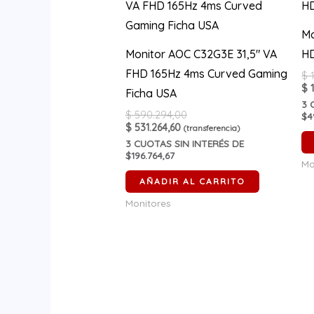
Mo
Monitor AOC C32G3E 31,5″ VA
HD
FHD 165Hz 4ms Curved Gaming
$
1
$
1
Ficha USA
3
C
$
590.294,00
$4
$
531.264,60
(transferencia)
3
CUOTAS SIN INTERÉS DE
$196.764,67
Mo
AÑADIR AL CARRITO
Monitores