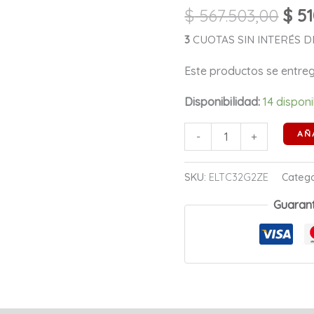
$
567.503,00
$
51
Curved
Gaming
3
CUOTAS SIN INTERÉS DE 
Ficha
Este productos se entr
USA
cantidad
Disponibilidad:
14 dispon
AÑ
-
+
SKU:
ELTC32G2ZE
Catego
Guaran