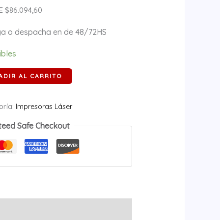
 $86.094,60
ega o despacha en de 48/72HS
ibles
ADIR AL CARRITO
oría:
Impresoras Láser
teed Safe Checkout