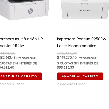
presora multifunción HP
Impresora Pantum P2509W
serJet M141w
Laser Monocromatica
14.047,20
$
165.856,00
82.642,48
$
149.270,40
(transferencia)
(transferencia)
UOTAS SIN INTERÉS DE
3
CUOTAS SIN INTERÉS DE
04.682,40
$55.285,33
AÑADIR AL CARRITO
AÑADIR AL CARRITO
presoras Láser
Impresoras Láser