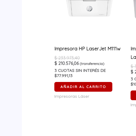
Impresora HP LaserJet M111w
Im
La
$
233.973,40
$
210.576,06
(transferencia)
$
3
3
CUOTAS SIN INTERÉS DE
$
2
$77.991,13
3
C
$1
AÑADIR AL CARRITO
Impresoras Láser
Im