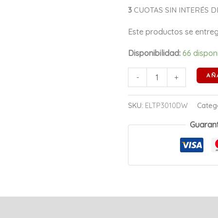
3
CUOTAS SIN INTERÉS DE
Este productos se entr
Disponibilidad:
66 dispon
AÑ
-
+
SKU:
ELTP3010DW
Categ
Guaran
s (0)