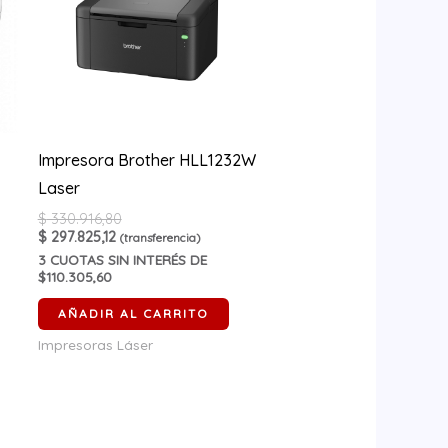
Impresora Brother HLL1232W
Laser
$
330.916,80
$
297.825,12
(transferencia)
3
CUOTAS SIN INTERÉS DE
$110.305,60
AÑADIR AL CARRITO
Impresoras Láser