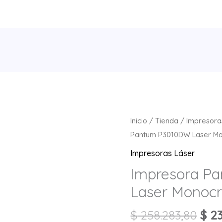
Impresora
Inicio
/
Tienda
/
Impresora
Pantum
Pantum P3010DW Laser M
P3010DW
Impresoras Láser
Laser
Impresora P
Monocromatica
Laser Monoc
cantidad
$
258.283,80
$
23