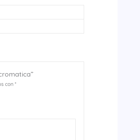
cromatica”
os con
*