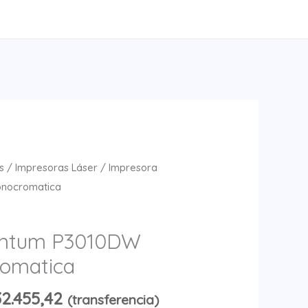
s
/
Impresoras Láser
/ Impresora
onocromatica
antum P3010DW
romatica
2.455,42
(transferencia)