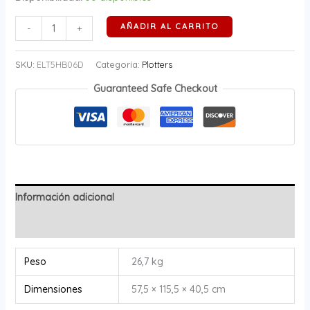
AÑADIR AL CARRITO
-
+
SKU:
ELT5HB06D
Categoría:
Plotters
Guaranteed Safe Checkout
Información adicional
Valoraciones (0)
Peso
26,7 kg
Dimensiones
57,5 × 115,5 × 40,5 cm