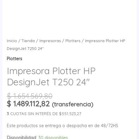
Inicio
/
Tienda
/
Impresoras
/
Plotters
/ Impresora Plotter HP
DesignJet T250 24″
Plotters
Impresora Plotter HP
DesignJet T250 24″
$
1.654.569,80
$
1.489.112,82
(transferencia)
3
CUOTAS SIN INTERÉS DE $551.523,27
Este productos se entrega o despacha en de 48/72HS
Disponibilidad:
30 disponibles