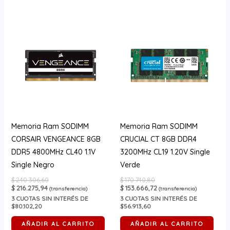
Memoria Ram SODIMM
Memoria Ram SODIMM
CORSAIR VENGEANCE 8GB
CRUCIAL CT 8GB DDR4
DDR5 4800MHz CL40 1.1V
3200MHz CL19 1.20V Single
Single Negro
Verde
$
240.306,60
$
170.740,80
$
216.275,94
$
153.666,72
(transferencia)
(transferencia)
3
CUOTAS SIN INTERÉS DE
3
CUOTAS SIN INTERÉS DE
$80.102,20
$56.913,60
AÑADIR AL CARRITO
AÑADIR AL CARRITO