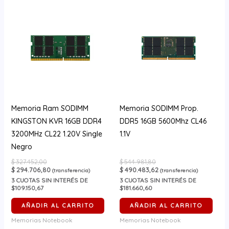
Memoria Ram SODIMM
Memoria SODIMM Prop.
KINGSTON KVR 16GB DDR4
DDR5 16GB 5600Mhz CL46
3200MHz CL22 1.20V Single
1.1V
Negro
$
327.452,00
$
544.981,80
$
294.706,80
$
490.483,62
(transferencia)
(transferencia)
3
CUOTAS SIN INTERÉS DE
3
CUOTAS SIN INTERÉS DE
$109.150,67
$181.660,60
AÑADIR AL CARRITO
AÑADIR AL CARRITO
Memorias Notebook
Memorias Notebook