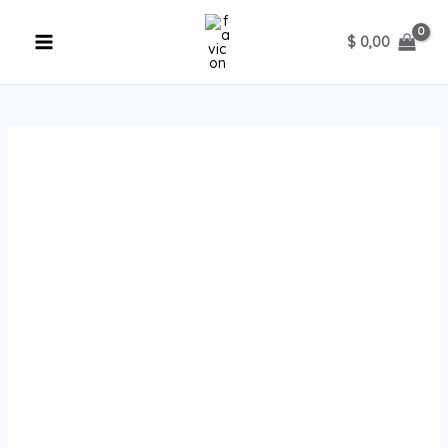
Ir
al
$
0,00
contenido