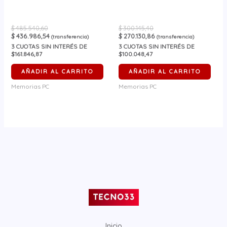
$
485.540,60
$
300.145,40
$
436.986,54
$
270.130,86
(transferencia)
(transferencia)
3
CUOTAS SIN INTERÉS DE
3
CUOTAS SIN INTERÉS DE
$161.846,87
$100.048,47
AÑADIR AL CARRITO
AÑADIR AL CARRITO
Memorias PC
Memorias PC
Inicio