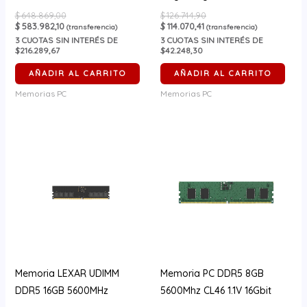
$
648.869,00
$
126.744,90
$
583.982,10
$
114.070,41
(transferencia)
(transferencia)
3
CUOTAS SIN INTERÉS DE
3
CUOTAS SIN INTERÉS DE
$216.289,67
$42.248,30
AÑADIR AL CARRITO
AÑADIR AL CARRITO
Memorias PC
Memorias PC
Memoria LEXAR UDIMM
Memoria PC DDR5 8GB
DDR5 16GB 5600MHz
5600Mhz CL46 1.1V 16Gbit