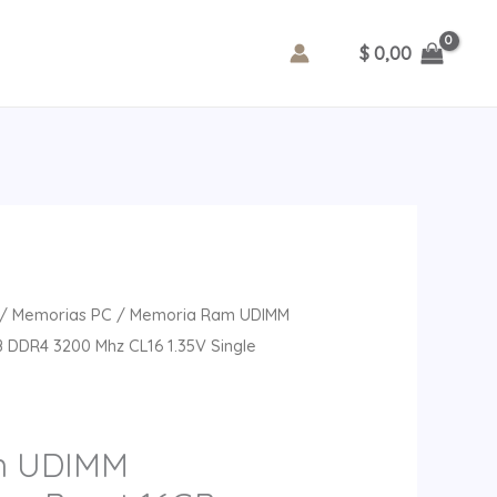
Beast
16GB
$
0,00
DDR4
3200
Mhz
CL16
1.35V
Single
Negro
cantidad
/
Memorias PC
/ Memoria Ram UDIMM
 DDR4 3200 Mhz CL16 1.35V Single
m UDIMM