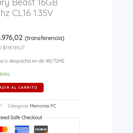
ry Beast 16GB
z CL16 1.35V
.976,02
(transferencia)
$118.139,27
ega o despacha en de 48/72HS
ibles
ADIR AL CARRITO
P
Categoría:
Memorias PC
teed Safe Checkout