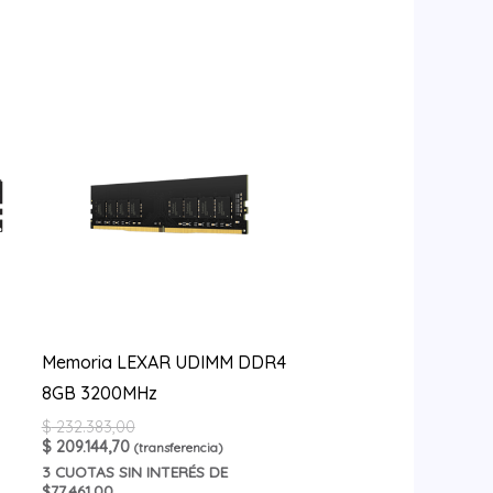
Memoria LEXAR UDIMM DDR4
8GB 3200MHz
$
232.383,00
$
209.144,70
(transferencia)
3
CUOTAS SIN INTERÉS DE
$77.461,00