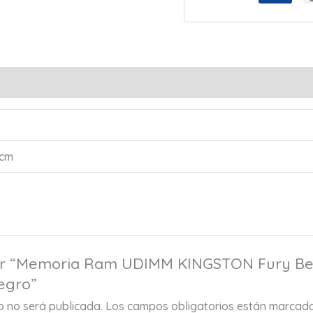
s (0)
 cm
rar “Memoria Ram UDIMM KINGSTON Fury Be
Negro”
co no será publicada.
Los campos obligatorios están marcad