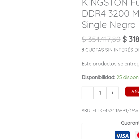
KINGSTON Fu
16GB
DDR4
DDR4 3200 Mh
3200
Single Negro
Mhz
CL16
$
354.417,80
$
318
1.35V
3
CUOTAS SIN INTERÉS DE 
Single
Negro
Este productos se entr
cantidad
Disponibilidad:
25 dispon
AÑ
-
+
SKU:
ELTKF432C16BB1/16W
Guaran