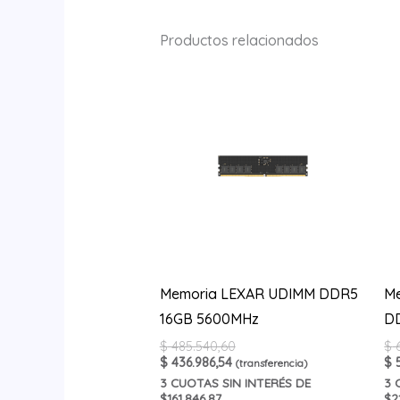
Productos relacionados
Memoria LEXAR UDIMM DDR5
Me
16GB 5600MHz
D
$
485.540,60
$
6
$
436.986,54
$
5
(transferencia)
3
CUOTAS SIN INTERÉS DE
3
C
$161.846,87
$2