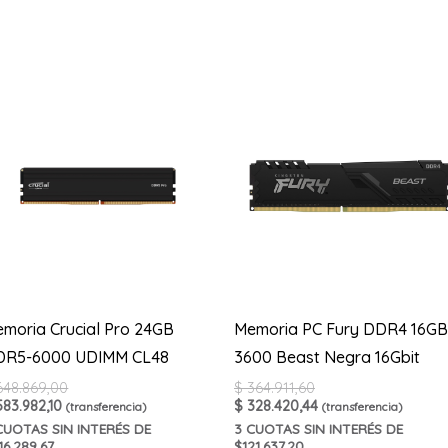
moria Crucial Pro 24GB
Memoria PC Fury DDR4 16GB
DR5-6000 UDIMM CL48
3600 Beast Negra 16Gbit
48.869,00
$
364.911,60
83.982,10
$
328.420,44
(transferencia)
(transferencia)
UOTAS SIN INTERÉS DE
3
CUOTAS SIN INTERÉS DE
16.289,67
$121.637,20