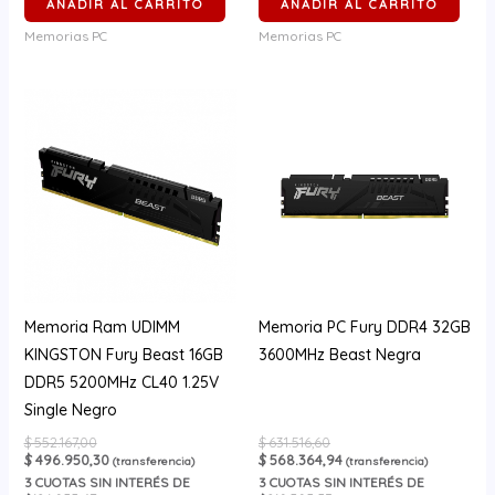
AÑADIR AL CARRITO
AÑADIR AL CARRITO
Memorias PC
Memorias PC
Memoria Ram UDIMM
Memoria PC Fury DDR4 32GB
KINGSTON Fury Beast 16GB
3600MHz Beast Negra
DDR5 5200MHz CL40 1.25V
Single Negro
$
552.167,00
$
631.516,60
$
496.950,30
$
568.364,94
(transferencia)
(transferencia)
3
CUOTAS SIN INTERÉS DE
3
CUOTAS SIN INTERÉS DE