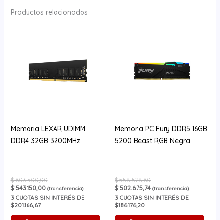
Productos relacionados
Memoria LEXAR UDIMM
Memoria PC Fury DDR5 16GB
DDR4 32GB 3200MHz
5200 Beast RGB Negra
$
603.500,00
$
558.528,60
$
543.150,00
$
502.675,74
(transferencia)
(transferencia)
3
CUOTAS SIN INTERÉS DE
3
CUOTAS SIN INTERÉS DE
$201.166,67
$186.176,20