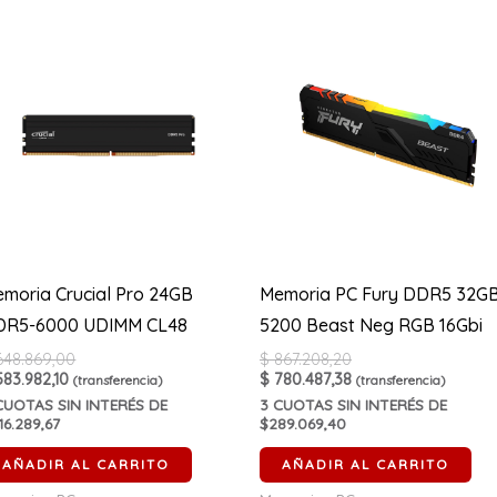
moria Crucial Pro 24GB
Memoria PC Fury DDR5 32G
DR5-6000 UDIMM CL48
5200 Beast Neg RGB 16Gbi
48.869,00
$
867.208,20
83.982,10
$
780.487,38
(transferencia)
(transferencia)
UOTAS SIN INTERÉS DE
3
CUOTAS SIN INTERÉS DE
16.289,67
$289.069,40
AÑADIR AL CARRITO
AÑADIR AL CARRITO