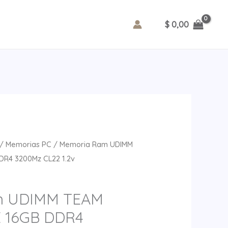
ELITE
16GB
$
0,00
DDR4
3200Mz
CL22
1.2v
cantidad
/
Memorias PC
/ Memoria Ram UDIMM
DR4 3200Mz CL22 1.2v
m UDIMM TEAM
 16GB DDR4