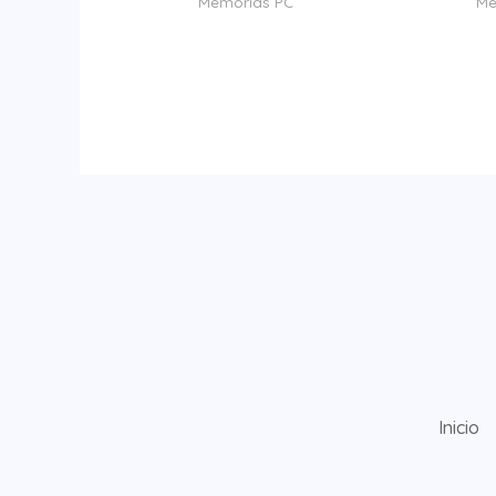
Memorias PC
Me
Inicio