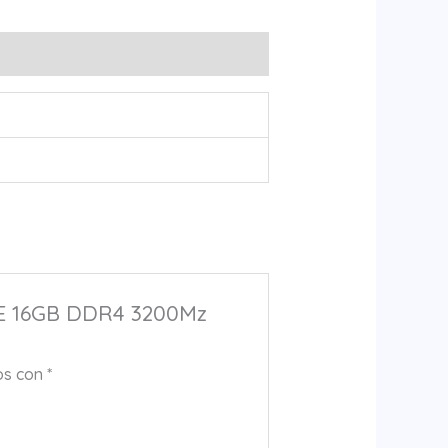
E 16GB DDR4 3200Mz
os con
*