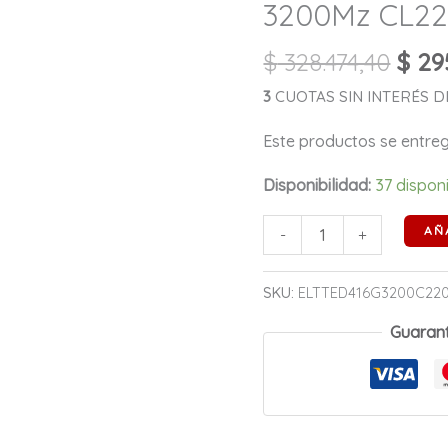
16GB
3200Mz CL22 
DDR4
$
328.474,40
$
295
3200Mz
CL22
3
CUOTAS SIN INTERÉS DE 
1.2v
Este productos se entr
cantidad
Disponibilidad:
37 dispon
AÑ
-
+
SKU:
ELTTED416G3200C22
Guaran