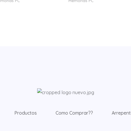
morias PC
Memorias PC
Productos
Como Comprar??
Arrepent