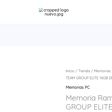
Memoria
Inicio
/
Tienda
/
Memorias
Ram
TEAM GROUP ELITE 16GB D
UDIMM
Memorias PC
TEAM
Memoria Ra
GROUP
GROUP ELITE
ELITE