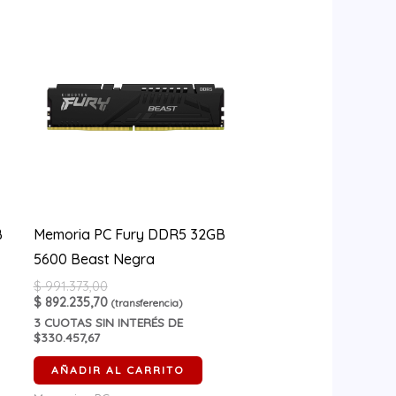
B
Memoria PC Fury DDR5 32GB
5600 Beast Negra
$
991.373,00
$
892.235,70
(transferencia)
3
CUOTAS SIN INTERÉS DE
$330.457,67
AÑADIR AL CARRITO