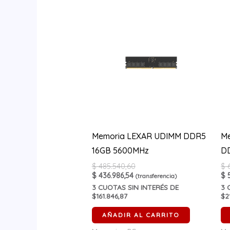
Memoria LEXAR UDIMM DDR5
Me
16GB 5600MHz
D
$
485.540,60
$
6
$
436.986,54
$
5
(transferencia)
3
CUOTAS SIN INTERÉS DE
3
C
$161.846,87
$2
AÑADIR AL CARRITO