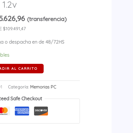
1.2v
.626,96
(transferencia)
$109.491,47
ega o despacha en de 48/72HS
ibles
ADIR AL CARRITO
01
Categoría:
Memorias PC
teed Safe Checkout