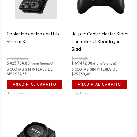
Cooler Master Master Hub
Joystic Cooler Master Storm
Stream Kit
Controller v1 Xbox layout
Black
$
470.872,00
$
77.191,20
$
423.784,80
$
69.472,08
(transferencia)
(transferencia)
3
CUOTAS SIN INTERÉS DE
3
CUOTAS SIN INTERÉS DE
$156.957,33
$25.730,40
AÑADIR AL CARRITO
AÑADIR AL CARRITO
Joysticks
Joysticks