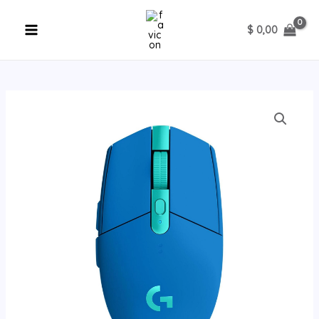
Ir
al
$
0,00
contenido