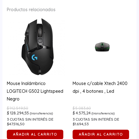
Productos relacionados
Mouse Inalámbrico
Mouse c/cable Xtech 2400
LOGITECH G502 Lightspeed
dpi , 4 botones , Led
Negro
$
142.549,50
$
5.083,60
$
128.294,55
$
4.575,24
(transferencia)
(transferencia)
3
CUOTAS SIN INTERÉS DE
3
CUOTAS SIN INTERÉS DE
$47.516,50
$1.694,53
AÑADIR AL CARRITO
AÑADIR AL CARRITO