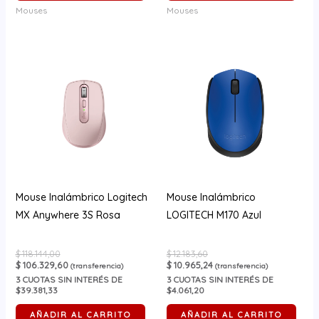
Mouses
Mouses
Mouse Inalámbrico Logitech
Mouse Inalámbrico
MX Anywhere 3S Rosa
LOGITECH M170 Azul
$
118.144,00
$
12.183,60
$
106.329,60
$
10.965,24
(transferencia)
(transferencia)
3
CUOTAS SIN INTERÉS DE
3
CUOTAS SIN INTERÉS DE
$39.381,33
$4.061,20
AÑADIR AL CARRITO
AÑADIR AL CARRITO