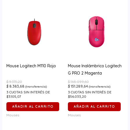
Mouse Logitech M110 Rojo
Mouse Inalámbrico Logitech
G PRO 2 Magenta
$
9.315,20
$
168.099,60
$
8.383,68
$
151.289,64
(transferencia)
(transferencia)
3
CUOTAS SIN INTERÉS DE
3
CUOTAS SIN INTERÉS DE
$3.105,07
$56.033,20
AÑADIR AL CARRITO
AÑADIR AL CARRITO
Mouses
Mouses