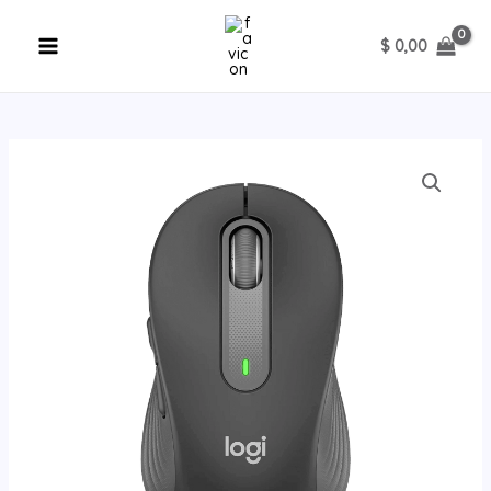
Ir
al
$
0,00
contenido