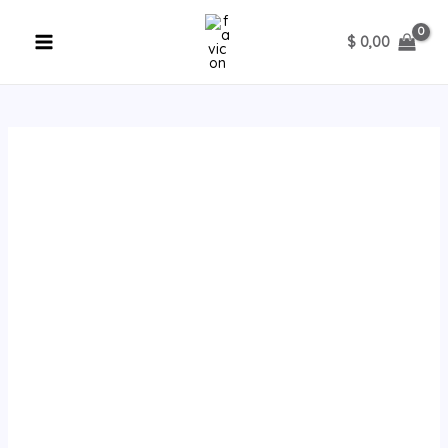
Ir
al
$
0,00
contenido