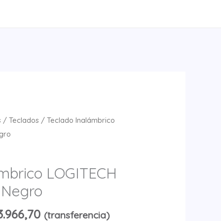
s
/
Teclados
/ Teclado Inalámbrico
gro
ámbrico LOGITECH
 Negro
3.966,70
(transferencia)