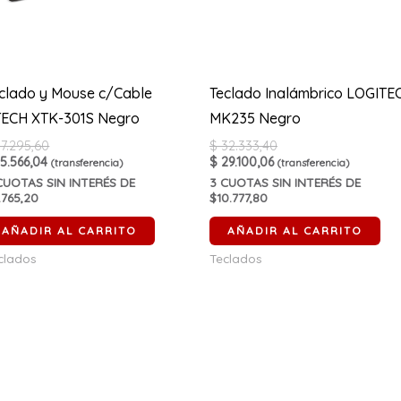
clado y Mouse c/Cable
Teclado Inalámbrico LOGITE
ECH XTK-301S Negro
MK235 Negro
7.295,60
$
32.333,40
5.566,04
$
29.100,06
(transferencia)
(transferencia)
UOTAS SIN INTERÉS DE
3
CUOTAS SIN INTERÉS DE
.765,20
$10.777,80
AÑADIR AL CARRITO
AÑADIR AL CARRITO
clados
Teclados