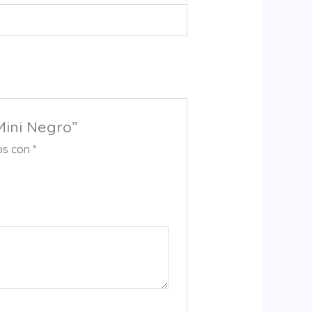
Mini Negro”
os con
*