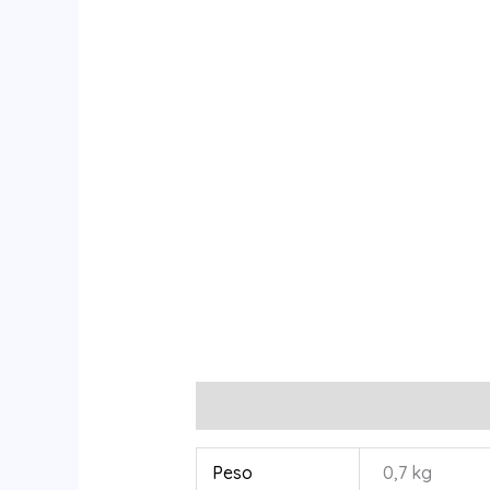
Información adicional
Valoracione
Peso
0,7 kg