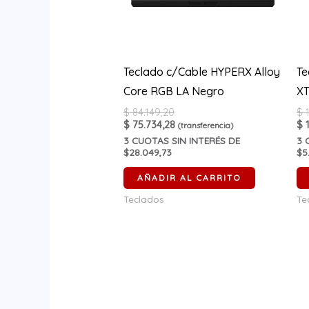
Teclado c/Cable HYPERX Alloy
Te
Core RGB LA Negro
XT
$
84.149,20
$
1
$
75.734,28
$
1
(transferencia)
3
CUOTAS SIN INTERÉS DE
3
C
$28.049,73
$5
AÑADIR AL CARRITO
Teclados
Te