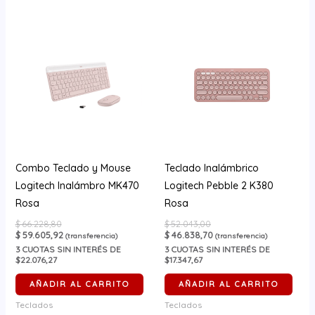
Combo Teclado y Mouse
Teclado Inalámbrico
Logitech Inalámbro MK470
Logitech Pebble 2 K380
Rosa
Rosa
$
66.228,80
$
52.043,00
$
59.605,92
$
46.838,70
(transferencia)
(transferencia)
3
CUOTAS SIN INTERÉS DE
3
CUOTAS SIN INTERÉS DE
$22.076,27
$17.347,67
AÑADIR AL CARRITO
AÑADIR AL CARRITO
Teclados
Teclados