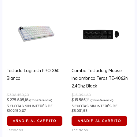
Teclado Logitech PRO X60
Combo Teclado y Mouse
Blanco
Inalambrico Teros TE-4062N
2.4Ghz Black
$
306.450,20
$
15.094,60
$
275.805,18
$
13.585,14
(transferencia)
(transferencia)
3
CUOTAS SIN INTERÉS DE
3
CUOTAS SIN INTERÉS DE
$102.150,07
$5.031,53
AÑADIR AL CARRITO
AÑADIR AL CARRITO
Teclados
Teclados