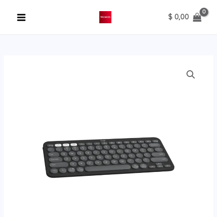
Ir
$
0,00
al
contenido