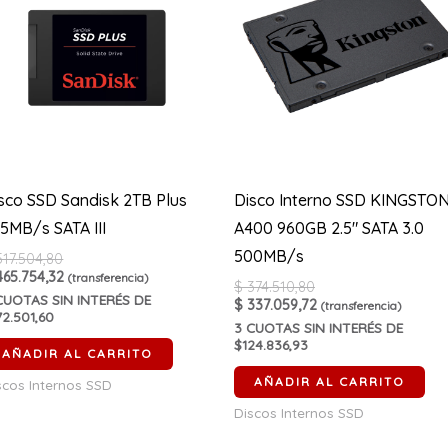
sco SSD Sandisk 2TB Plus
Disco Interno SSD KINGSTO
5MB/s SATA III
A400 960GB 2.5″ SATA 3.0
500MB/s
17.504,80
65.754,32
(transferencia)
$
374.510,80
UOTAS SIN INTERÉS DE
$
337.059,72
(transferencia)
72.501,60
3
CUOTAS SIN INTERÉS DE
$124.836,93
AÑADIR AL CARRITO
AÑADIR AL CARRITO
scos Internos SSD
Discos Internos SSD