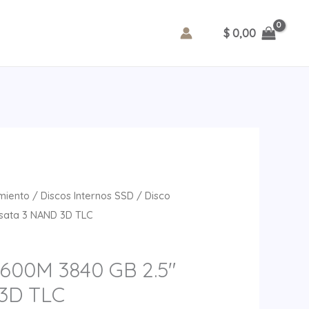
3840
GB
$
0,00
2.5"
sata
3
NAND
3D
TLC
cantidad
miento
/
Discos Internos SSD
/ Disco
sata 3 NAND 3D TLC
600M 3840 GB 2.5″
 3D TLC