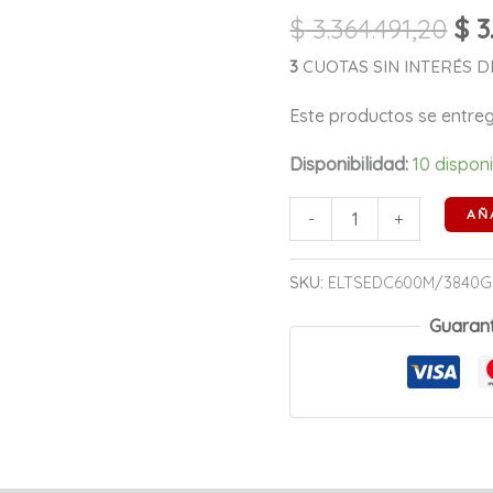
sata
$
3.364.491,20
$
3
3
NAND
3
CUOTAS SIN INTERÉS DE 
3D
Este productos se entr
TLC
cantidad
Disponibilidad:
10 dispon
AÑ
-
+
SKU:
ELTSEDC600M/3840G
Guaran