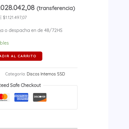
.028.042,08
(transferencia)
$1.121.497,07
ega o despacha en de 48/72HS
ibles
ADIR AL CARRITO
Categoría:
Discos Internos SSD
teed Safe Checkout