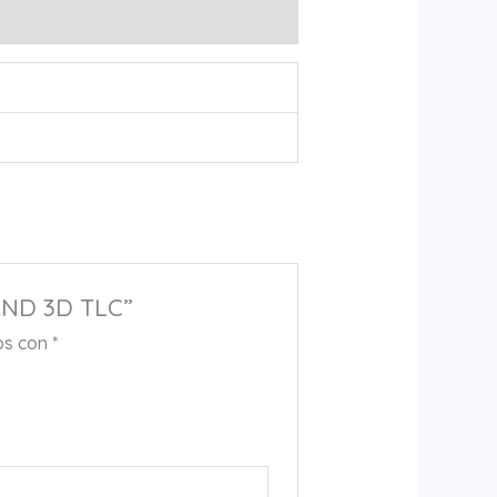
NAND 3D TLC”
os con
*