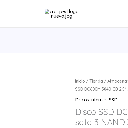
Disco
Inicio
/
Tienda
/
Almacena
SSD
SSD DC600M 3840 GB 2.5″ 
DC600M
Discos Internos SSD
3840
Disco SSD DC
GB
sata 3 NAND
2.5"