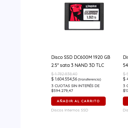
Disco SSD DC600M 1920 GB
Di
2.5″ sata 3 NAND 3D TLC
54
$
1.782.838,40
$
5
$
1.604.554,56
$
4
(transferencia)
3
CUOTAS SIN INTERÉS DE
3
C
$594.279,47
$1
AÑADIR AL CARRITO
Discos Internos SSD
Di