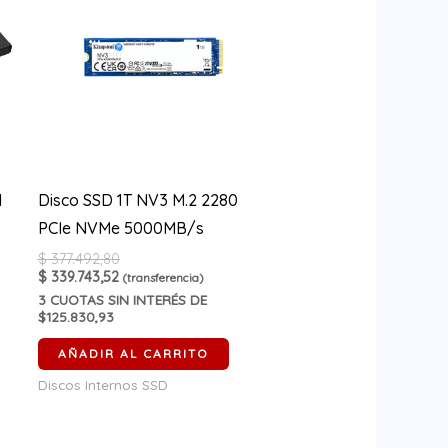
N
Disco SSD 1T NV3 M.2 2280
PCIe NVMe 5000MB/s
$
377.492,80
$
339.743,52
(transferencia)
3
CUOTAS SIN INTERÉS DE
$125.830,93
AÑADIR AL CARRITO
Discos Internos SSD