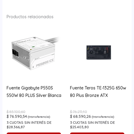
Productos relacionados
Fuente Gigabyte P550S
Fuente Teros TE-1325G 650w
550W 80 PLUS Silver Blanca
80 Plus Bronze ATX
$
85.100,60
$
76.211,40
$
76.590,54
$
68.590,26
(transferencia)
(transferencia)
3
CUOTAS SIN INTERÉS DE
3
CUOTAS SIN INTERÉS DE
$28.366,87
$25.403,80