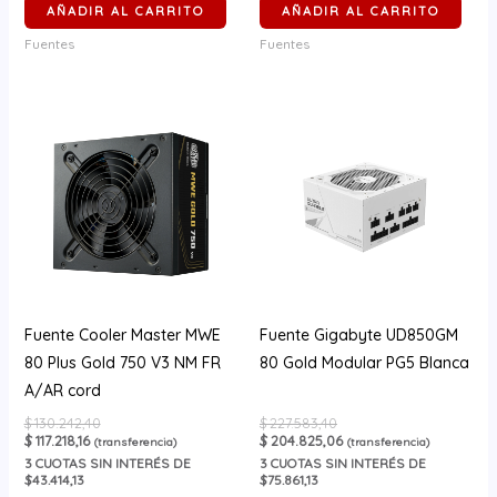
AÑADIR AL CARRITO
AÑADIR AL CARRITO
Fuentes
Fuentes
Fuente Cooler Master MWE
Fuente Gigabyte UD850GM
80 Plus Gold 750 V3 NM FR
80 Gold Modular PG5 Blanca
A/AR cord
$
130.242,40
$
227.583,40
$
117.218,16
$
204.825,06
(transferencia)
(transferencia)
3
CUOTAS SIN INTERÉS DE
3
CUOTAS SIN INTERÉS DE
$43.414,13
$75.861,13