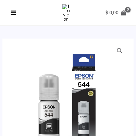
Ir
al
$
0,00
contenido