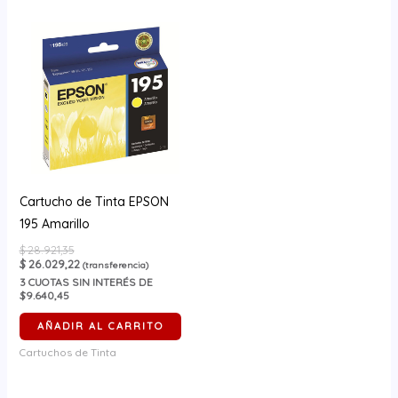
Cartucho de Tinta EPSON
195 Amarillo
$
28.921,35
$
26.029,22
(transferencia)
3
CUOTAS SIN INTERÉS DE
$9.640,45
AÑADIR AL CARRITO
Cartuchos de Tinta