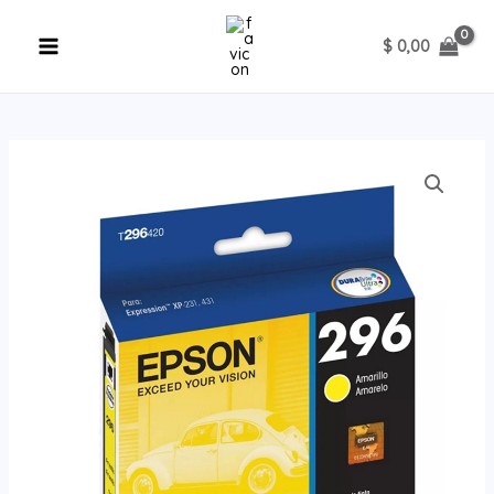
Ir
al
$
0,00
contenido